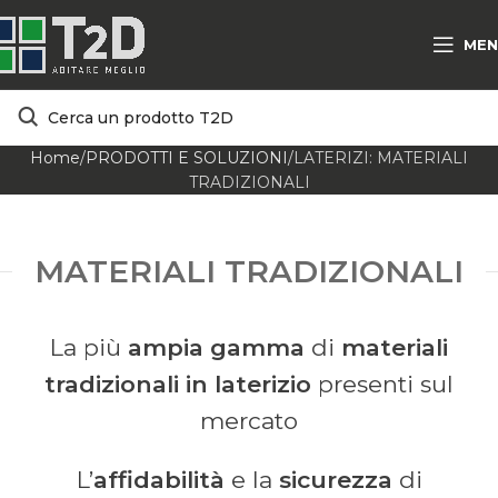
MEN
Home
PRODOTTI E SOLUZIONI
LATERIZI: MATERIALI
TRADIZIONALI
MATERIALI TRADIZIONALI
La più
ampia gamma
di
materiali
tradizionali in laterizio
presenti sul
mercato
L’
affidabilità
e la
sicurezza
di