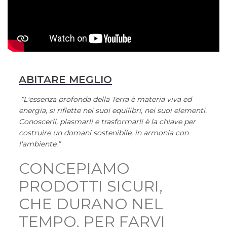
ABITARE MEGLIO
“L'essenza profonda della Terra è materia viva ed
energia, si riflette nei suoi equilibri, nei suoi elementi.
Conoscerli, plasmarli e trasformarli è la chiave per
costruire un domani sostenibile, in armonia con
l'ambiente.”
CONCEPIAMO
PRODOTTI SICURI,
CHE DURANO NEL
TEMPO, PER FARVI