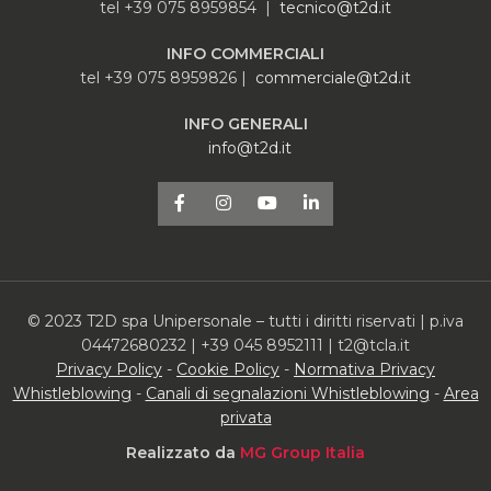
tel +39 075 8959854 |
tecnico@t2d.it
INFO COMMERCIALI
tel +39 075 8959826 |
commerciale@t2d.it
INFO GENERALI
info@t2d.it
© 2023 T2D spa Unipersonale – tutti i diritti riservati | p.iva
04472680232 | +39 045 8952111 | t2@tcla.it
Privacy Policy
-
Cookie Policy
-
Normativa Privacy
Whistleblowing
-
Canali di segnalazioni Whistleblowing
-
Area
privata
Realizzato da
MG Group Italia