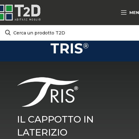
MEN
TRIS
Home
PRODOTTI E SOLUZIONI
T2D SPECIALTIES
®
TRIS®
IL CAPPOTTO IN
LATERIZIO