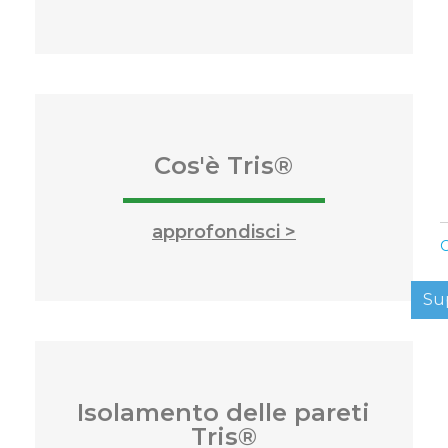
Cos'è Tris®
approfondisci >
C
Su
Isolamento delle pareti
Tris®