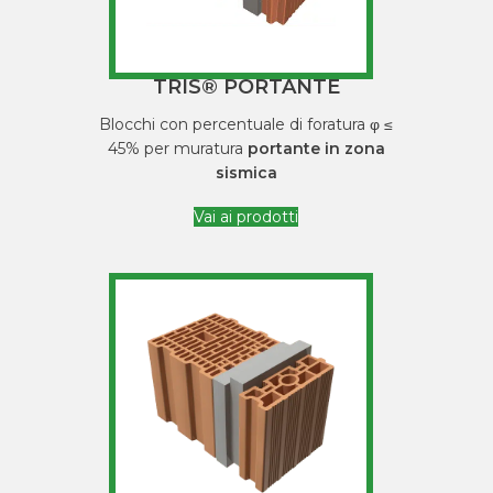
TRIS® PORTANTE
Blocchi con percentuale di foratura φ ≤
45% per muratura
portante in zona
sismica
Vai ai prodotti