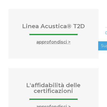
Linea Acustica® T2D​
C
approfondisci >
Su
L'affidabilità delle
certificazioni
approfondisci >