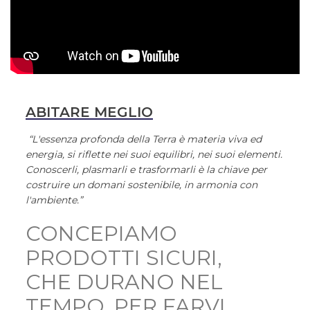
ABITARE MEGLIO
“L'essenza profonda della Terra è materia viva ed
energia, si riflette nei suoi equilibri, nei suoi elementi.
Conoscerli, plasmarli e trasformarli è la chiave per
costruire un domani sostenibile, in armonia con
l'ambiente.”
CONCEPIAMO
PRODOTTI SICURI,
CHE DURANO NEL
TEMPO, PER FARVI