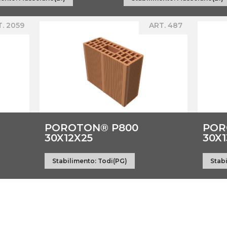
. 2059
ART. 487
POROTON® P800
POR
30X12X25
30X
Stabilimento:
Todi(PG)
Stab