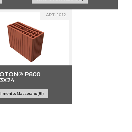
ART. 1012
OTON® P800
13X24
ilimento:
Masserano(BI)