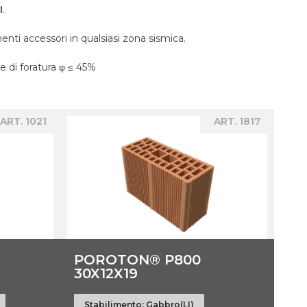
I
.
nti accessori in qualsiasi zona sismica.
 di foratura φ ≤ 45%
ART. 1021
ART. 1817
POROTON® P800
30X12X19
Stabilimento:
Gabbro(LI)