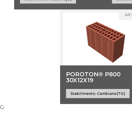
ART
POROTON® P800
30X12X19
Stabilimento:
Cambiano(TO)