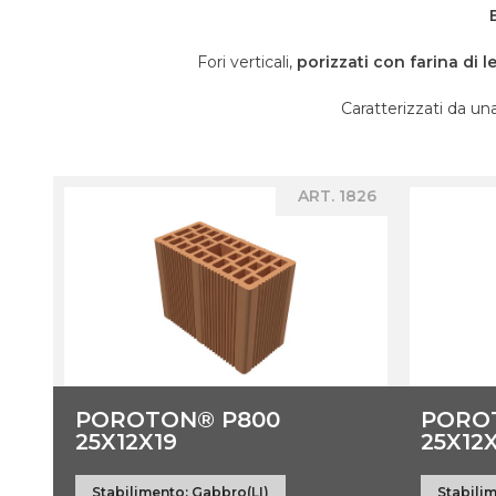
Fori verticali,
porizzati con farina di l
Caratterizzati da u
ART. 1826
POROTON® P800
PORO
25X12X19
25X12
Stabilimento:
Gabbro(LI)
Stabili