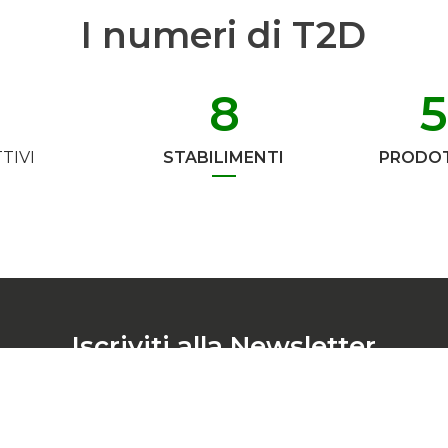
I numeri di T2D
8
TIVI
STABILIMENTI
PRODOT
Iscriviti alla Newsletter
Non perderti nessuna novità del mondo T2D
ISCRIVIMI