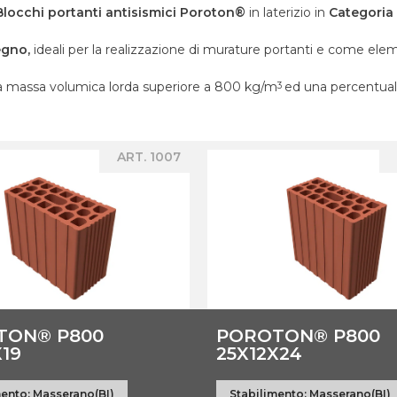
Blocchi portanti antisismici Poroton®
in laterizio in
Categoria 
egno,
ideali per la realizzazione di murature portanti e come eleme
na massa volumica lorda superiore a 800 kg/m
ed una percentuale
3
ART. 1007
TON® P800
POROTON® P800
X19
25X12X24
mento:
Masserano(BI)
Stabilimento:
Masserano(BI)