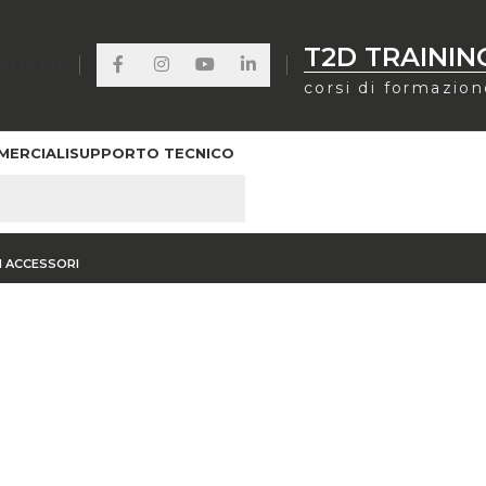
T2D TRAININ
ONTATTI
corsi di formazio
MERCIALI
SUPPORTO TECNICO
SORI
 ACCESSORI