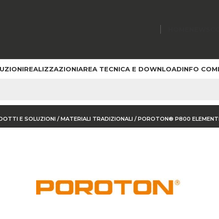
HOME
NEWS
C
UZIONI
REALIZZAZIONI
AREA TECNICA E DOWNLOAD
INFO COM
OTON® P800 ELEMENTI ACCES
DOTTI E SOLUZIONI
/
MATERIALI TRADIZIONALI /
POROTON® P800 ELEMENTI