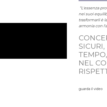
“L'essenza prof
nei suoi equilib
trasformarli è 
armonia con l'
CONCE
SICURI
TEMPO,
NEL C
RISPET
guarda il video