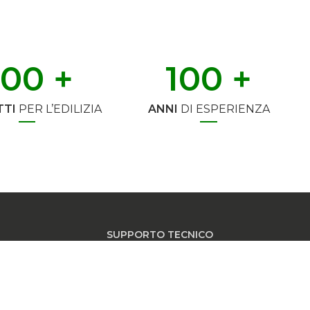
500
 +
100
 +
TI
PER L’EDILIZIA
ANNI
DI ESPERIENZA
SUPPORTO TECNICO
tel +39 075 8959854 |
tecnico@t2d.it
INFO COMMERCIALI
tel +39 075 8959826 |
commerciale@t2d.it