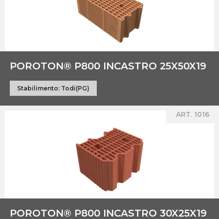
POROTON® P800 INCASTRO 25X50X19
Stabilimento:
Todi(PG)
ART. 1016
POROTON® P800 INCASTRO 30X25X19