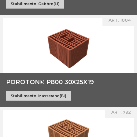
Stabilimento:
Gabbro(LI)
ART. 1004
POROTON® P800 30X25X19
Stabilimento:
Masserano(BI)
ART. 792