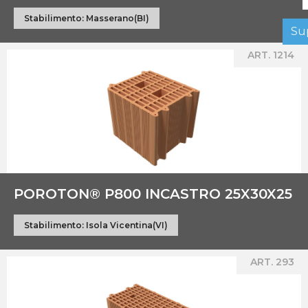
Stabilimento:
Masserano(BI)
Su
ART. 1214
POROTON® P800 INCASTRO 25X30X25
Stabilimento:
Isola Vicentina(VI)
ART. 293