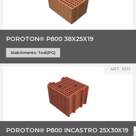
POROTON® P800 38X25X19
Stabilimento:
Todi(PG)
ART. 1011
POROTON® P800 INCASTRO 25X30X19
C