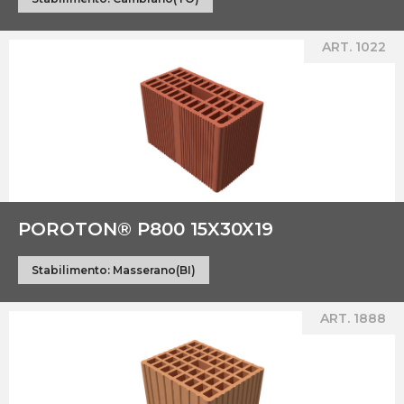
ART. 1022
POROTON® P800 15X30X19
Stabilimento:
Masserano(BI)
ART. 1888