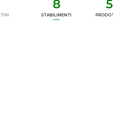
8
TIVI
STABILIMENTI
PRODOT
Iscriviti alla Newsletter
Non perderti nessuna novità del mondo T2D
ISCRIVIMI