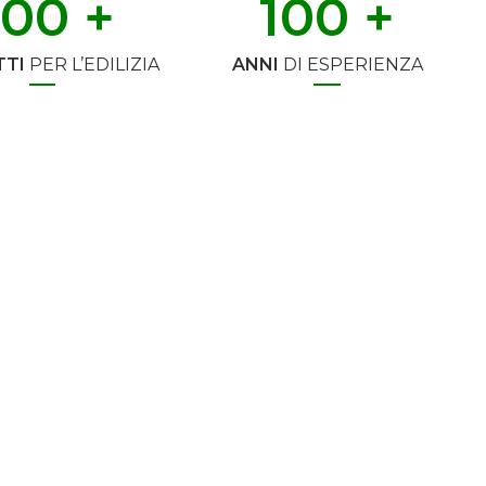
500
 +
100
 +
TI
PER L’EDILIZIA
ANNI
DI ESPERIENZA
SUPPORTO TECNICO
tel +39 075 8959854 |
tecnico@t2d.it
INFO COMMERCIALI
tel +39 075 8959826 |
commerciale@t2d.it
INFO GENERALI
info@t2d.it