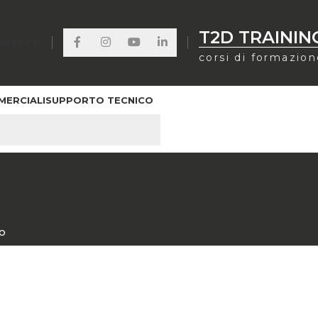
T2D TRAININ
ONTATTI
corsi di formazio
MERCIALI
SUPPORTO TECNICO
O