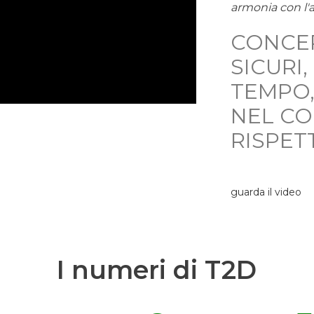
armonia con l'
CONCE
SICURI
TEMPO,
NEL C
RISPET
guarda il video
I numeri di T2D