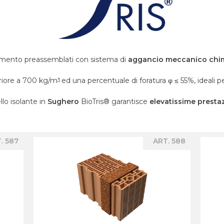
mento preassemblati con sistema di
aggancio meccanico chi
riore a 700 kg/m
ed una percentuale di foratura φ ≤ 55%, ideali 
3
llo isolante in
Sughero
BioTris® garantisce
elevatissime prestaz
. 587
ART. 588