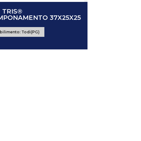
 TRIS®
MPONAMENTO 37X25X25
bilimento:
Todi(PG)