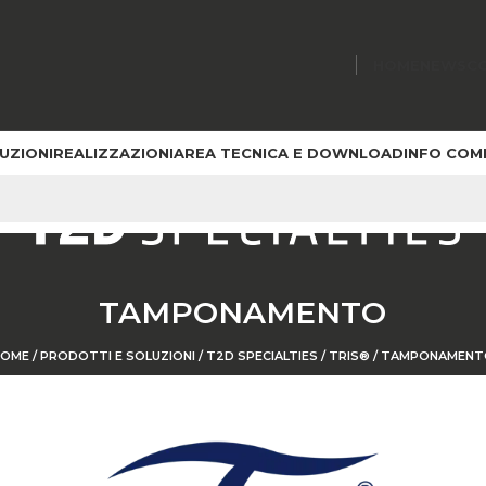
HOME
NEWS
C
UZIONI
REALIZZAZIONI
AREA TECNICA E DOWNLOAD
INFO COM
TAMPONAMENTO
HOME
/
PRODOTTI E SOLUZIONI
/
T2D SPECIALTIES
/
TRIS®
/
TAMPONAMENT