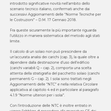
introdotto significative novità nell’ambito dello
scenario tecnico italiano, confermati anche dai
successivi Aggiornamenti delle “Norme Tecniche per
le Costruzioni” – D.M. 17 Gennaio 2018.
Fra queste sicuramente la più importante riguarda
l’utilizzo in maniera sistematica del metodo agli stati
limite.
Il calcolo di un solaio non può prescindere da
un’accurata analisi dei carichi (cap. 3), la quale oltre a
dipendere dalla destinazione d’uso dell’edificio
(carichi variabili Q – cap. 2), comporta una scelta
attenta della stratigrafia del pacchetto solaio (carichi
permanenti G – cap. 2). I solai sono trattati negli
Aggiornamenti delle “NTC” e nella relativa Circolare
applicativa al capitolo 4 ed in particolare al paragrafo
4.1.9 “Norme ulteriori per i solai”.
Con l’introduzione delle NTC è inoltre entrato in
vigore l’obbligo di procedere alla marcatura CE dei