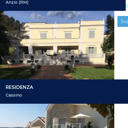
Anzio (RM)
C
Su
RESIDENZA
Cassino