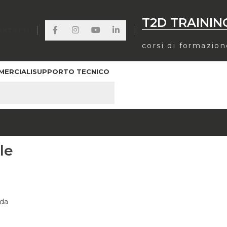
T2D TRAININ
ONTATTI
corsi di formazio
MERCIALI
SUPPORTO TECNICO
le
da