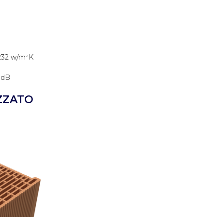
232 w/m²K
 dB
ZZATO