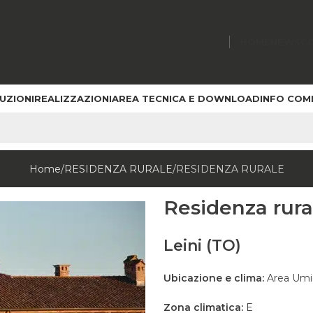
HOME
NEWS
C
UZIONI
REALIZZAZIONI
AREA TECNICA E DOWNLOAD
INFO COM
Home
RESIDENZA RURALE
RESIDENZA RURALE
Residenza rura
Leini (TO)
Ubicazione e clima:
Area Umi
Zona climatica:
E