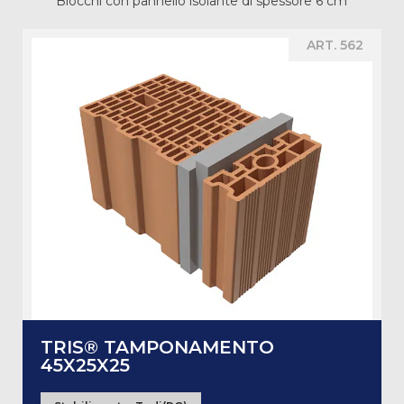
Blocchi con pannello isolante di spessore 6 cm
ART. 562
TRIS® TAMPONAMENTO
45X25X25