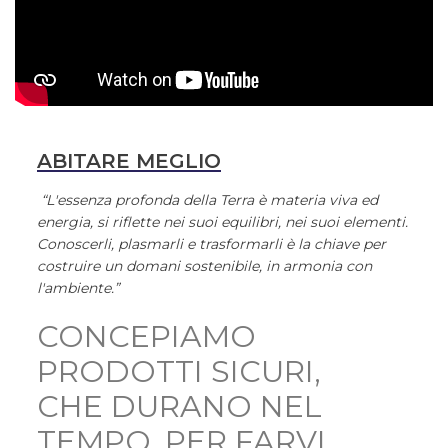
ABITARE MEGLIO
“L'essenza profonda della Terra è materia viva ed
energia, si riflette nei suoi equilibri, nei suoi elementi.
Conoscerli, plasmarli e trasformarli è la chiave per
costruire un domani sostenibile, in armonia con
l'ambiente.”
CONCEPIAMO
PRODOTTI SICURI,
CHE DURANO NEL
TEMPO, PER FARVI