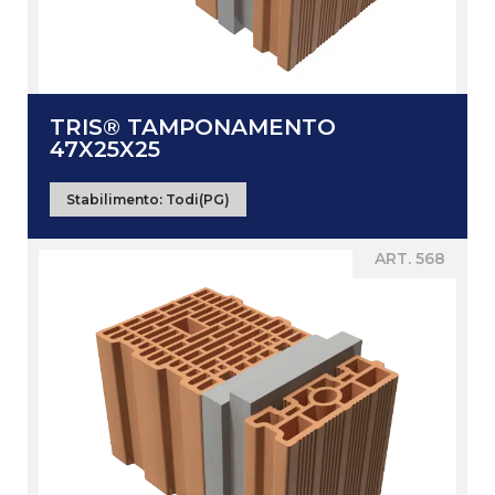
TRIS® TAMPONAMENTO
47X25X25
Stabilimento:
Todi(PG)
ART. 568