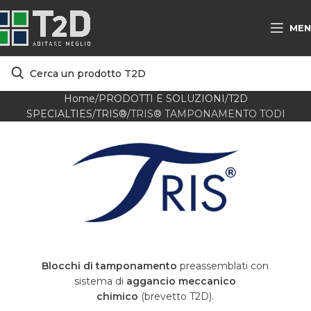
MEN
Home
PRODOTTI E SOLUZIONI
T2D
SPECIALTIES
TRIS®
TRIS® TAMPONAMENTO TODI
Blocchi di tamponamento
preassemblati con
sistema di
aggancio meccanico
chimico
(brevetto T2D).