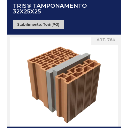
TRIS® TAMPONAMENTO
32X25X25
Stabilimento:
Todi(PG)
ART. 764