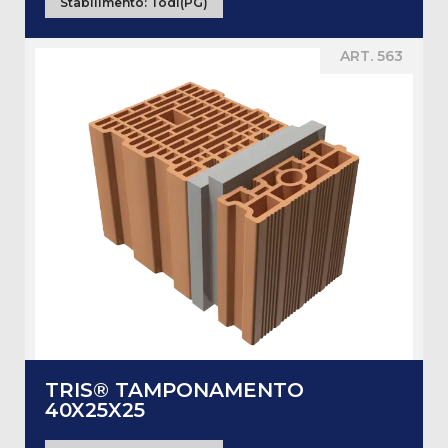
Stabilimento:
Todi(PG)
ART. 563
TRIS® TAMPONAMENTO
40X25X25