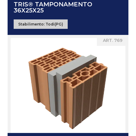
TRIS® TAMPONAMENTO
36X25X25
Stabilimento:
Todi(PG)
ART. 769