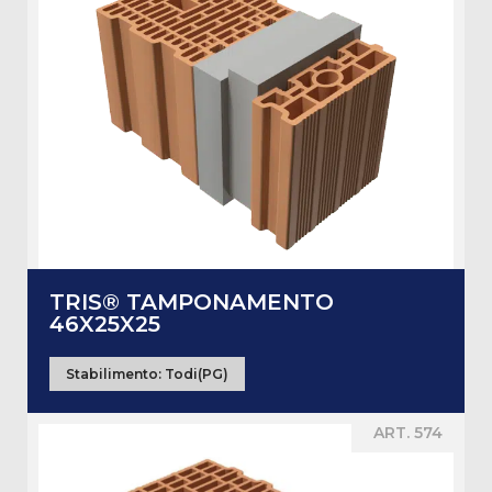
TRIS® TAMPONAMENTO
46X25X25
Stabilimento:
Todi(PG)
ART. 574