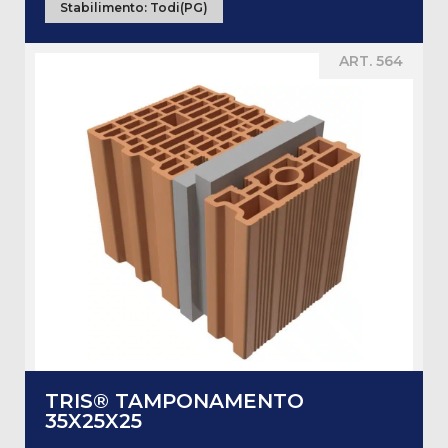
Stabilimento:
Todi(PG)
ART. 564
TRIS® TAMPONAMENTO
35X25X25