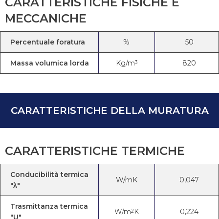
CARATTERISTICHE FISICHE E
MECCANICHE
Percentuale foratura
%
50
Massa volumica lorda
Kg/m
820
3
CARATTERISTICHE DELLA MURATURA
CARATTERISTICHE TERMICHE
Conducibilità termica
W/mK
0,047
"λ"
Trasmittanza termica
W/m
K
0,224
2
"U"