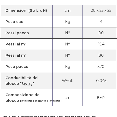
Dimensioni (S x L x H)
cm
20
x
25
x
25
Peso cad.
Kg
4
Pezzi pacco
N°
80
Pezzi al m²
N°
15,4
Pezzi al m³
N°
80
Peso pacco
Kg
320
Conducibilità del
W/mK
0,045
blocco "λ
"
10,dry
Composizione del
cm
8+12
blocco
(laterizio+ isolante+ laterizio)