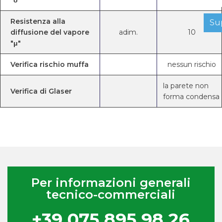
Resistenza alla
Su
diffusione del vapore
adim.
10
"μ"
Verifica rischio muffa
nessun rischio
la parete non
Verifica di Glaser
forma condensa
Per informazioni generali
tecnico-commerciali
+39 075 895 98 26