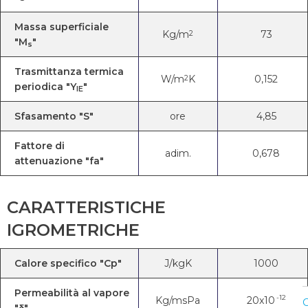
Massa superficiale
Kg/m
73
2
"M
"
s
Trasmittanza termica
W/m
K
0,152
2
periodica "Y
"
IE
Sfasamento "S"
ore
4,85
Fattore di
adim.
0,678
attenuazione "fa"
CARATTERISTICHE
IGROMETRICHE
Calore specifico "Cp"
J/kgK
1000
Permeabilità al vapore
-12
Kg/msPa
20x10
C
"δ"