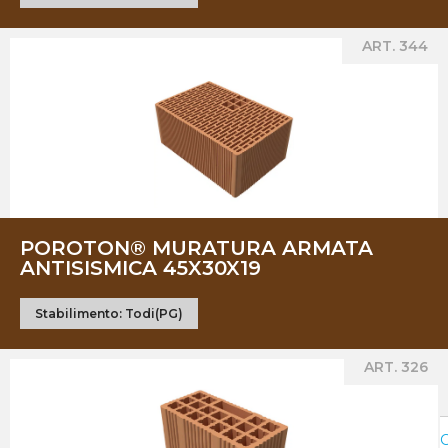
ART. 344
POROTON® MURATURA ARMATA
ANTISISMICA 45X30X19
Stabilimento:
Todi(PG)
ART. 326
C