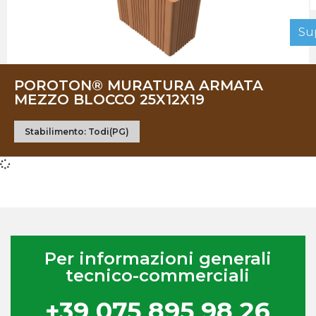
Su
POROTON® MURATURA ARMATA
MEZZO BLOCCO 25X12X19
Stabilimento:
Todi(PG)
Per informazioni generali
tecnico-commerciali
+39 075 895 98 26