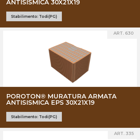
ANTISISMICA 30X21X19
Stabilimento:
Todi(PG)
ART. 630
POROTON® MURATURA ARMATA
ANTISISMICA EPS 30X21X19
Stabilimento:
Todi(PG)
ART. 335