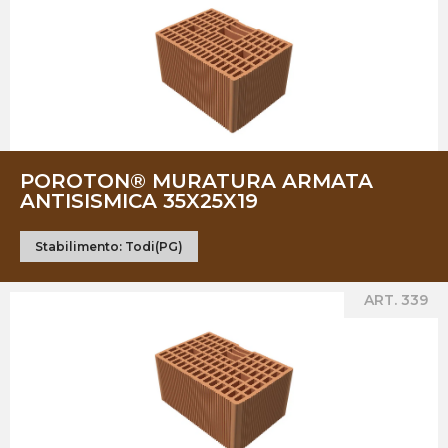
POROTON® MURATURA ARMATA
ANTISISMICA 35X25X19
Stabilimento:
Todi(PG)
ART. 339