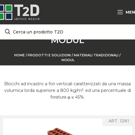
MEN
MODUL
HOME
/
PRODOTTI E SOLUZIONI
/
MATERIALI TRADIZIONALI /
MODUL
Blocchi ad incastro a fori verticali caratterizzati da una massa
volumica lorda superiore a 800 kg/m
ed una percentuale di
3
foratura φ ≤ 45%.
ART. 1281