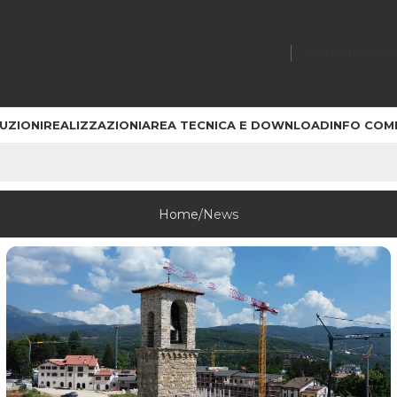
HOME
NEWS
C
UZIONI
REALIZZAZIONI
AREA TECNICA E DOWNLOAD
INFO COM
Home
News