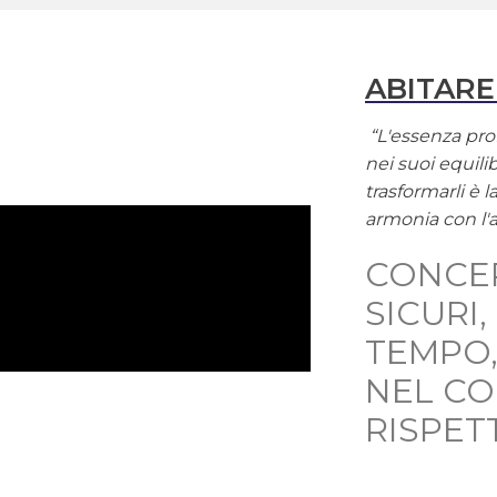
ABITARE
“L'essenza prof
nei suoi equilib
trasformarli è 
armonia con l'
CONCE
SICURI
TEMPO,
NEL C
RISPET