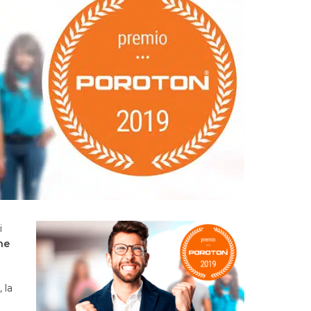
i
ne
 la