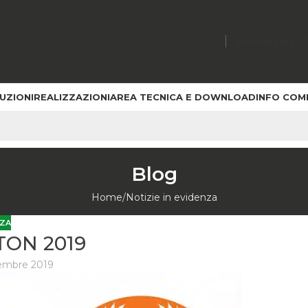
HOME
NEWS
C
UZIONI
REALIZZAZIONI
AREA TECNICA E DOWNLOAD
INFO COM
Blog
Home
Notizie in evidenza
NZA
ON 2019
embre 2019