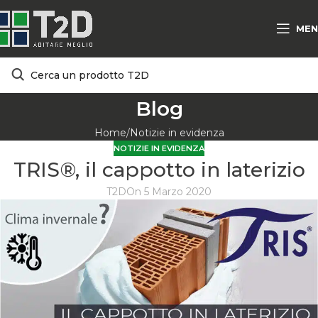
MEN
Blog
Home
Notizie in evidenza
NOTIZIE IN EVIDENZA
TRIS®, il cappotto in laterizio
T2D
On 5 Marzo 2020