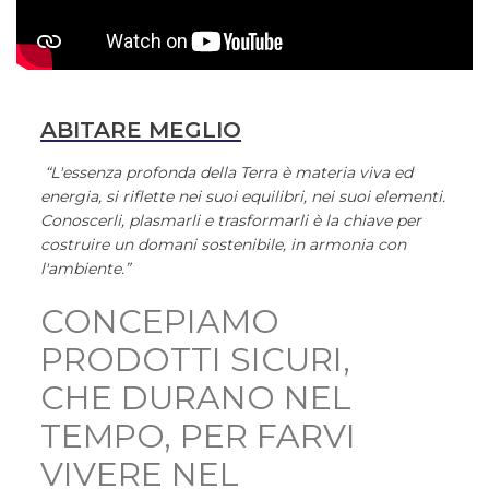
ABITARE MEGLIO
“L'essenza profonda della Terra è materia viva ed
energia, si riflette nei suoi equilibri, nei suoi elementi.
Conoscerli, plasmarli e trasformarli è la chiave per
costruire un domani sostenibile, in armonia con
l'ambiente.”
CONCEPIAMO
PRODOTTI SICURI,
CHE DURANO NEL
TEMPO, PER FARVI
VIVERE NEL