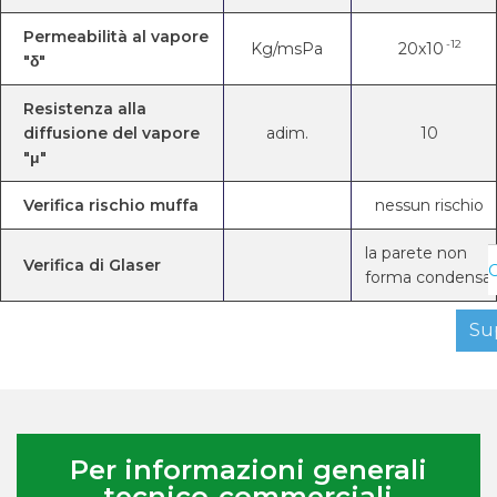
Permeabilità al vapore
-12
Kg/msPa
20x10
"δ"
Resistenza alla
diffusione del vapore
adim.
10
"μ"
Verifica rischio muffa
nessun rischio
la parete non
Verifica di Glaser
C
forma condensa
Su
Per informazioni generali
tecnico-commerciali