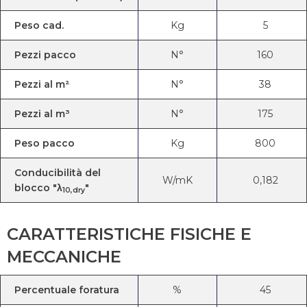
Peso cad.
Kg
5
Pezzi pacco
N°
160
Pezzi al m²
N°
38
Pezzi al m³
N°
175
Peso pacco
Kg
800
Conducibilità del
W/mK
0,182
blocco "λ
"
10,dry
CARATTERISTICHE FISICHE E
MECCANICHE
Percentuale foratura
%
45