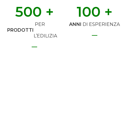
500
 +
100
 +
PER
ANNI
DI ESPERIENZA
PRODOTTI
L’EDILIZIA
Iscriviti alla Newsletter
Non perderti nessuna novità del mondo T2D