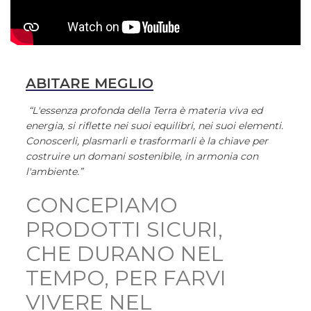
ABITARE MEGLIO
“L'essenza profonda della Terra è materia viva ed
energia, si riflette nei suoi equilibri, nei suoi elementi.
Conoscerli, plasmarli e trasformarli è la chiave per
costruire un domani sostenibile, in armonia con
l'ambiente.”
CONCEPIAMO
PRODOTTI SICURI,
CHE DURANO NEL
TEMPO, PER FARVI
VIVERE NEL