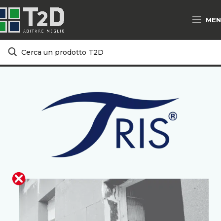
MEN
Home
PRODOTTI E SOLUZIONI
T2D
SPECIALTIES
TRIS®
TRIS® VS ALTRI SISTEMI COSTRUTTIVI