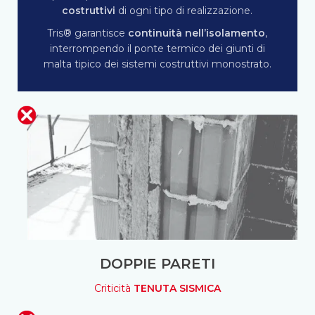
costruttivi
di ogni tipo di realizzazione.
Tris® garantisce
continuità nell’isolamento
,
interrompendo il ponte termico dei giunti di
malta tipico dei sistemi costruttivi monostrato.
DOPPIE PARETI
Criticità
TENUTA SISMICA