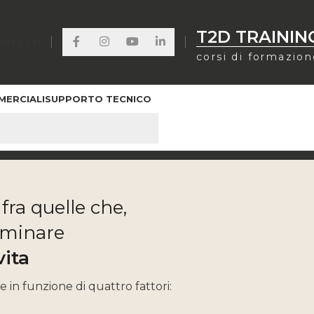
T2D TRAININ
ONTATTI
corsi di formazio
MERCIALI
SUPPORTO TECNICO
SERE ACUSTICO
ra quelle che,
rminare
vita
 in funzione di quattro fattori: