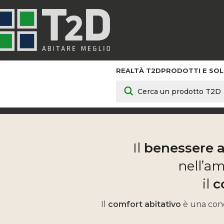
REALTÀ T2D
PRODOTTI E SOL
Home
PRODOTT
Il
benessere 
nell’a
il
c
Il
comfort abitativo
è una cond