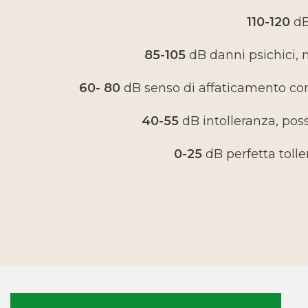
110-120
dB
85-105
dB danni psichici, n
60- 80
dB senso di affaticamento con 
40-55
dB intolleranza, poss
0-25
dB perfetta toll