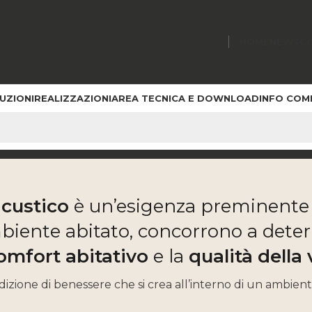
HOME
NEWS
C
UZIONI
REALIZZAZIONI
AREA TECNICA E DOWNLOAD
INFO COM
I E SOLUZIONI
T2D SPECIALTIES
LINEA ACUSTICA®
BENES
acustico
è un’esigenza preminente f
mbiente abitato, concorrono a dete
omfort abitativo
e la
qualità della 
izione di benessere che si crea all’interno di un ambiente