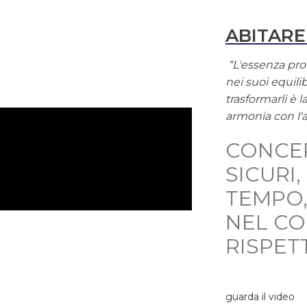
ABITARE
“L'essenza prof
nei suoi equilib
trasformarli è 
armonia con l'
CONCE
SICURI
TEMPO,
NEL C
RISPET
guarda il video