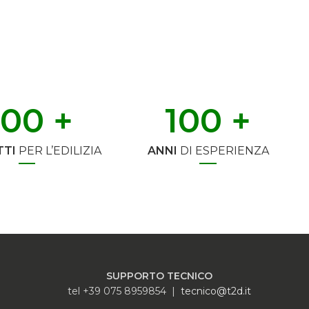
500
 +
100
 +
TI
PER L’EDILIZIA
ANNI
DI ESPERIENZA
SUPPORTO TECNICO
tel +39 075 8959854 |
tecnico@t2d.it