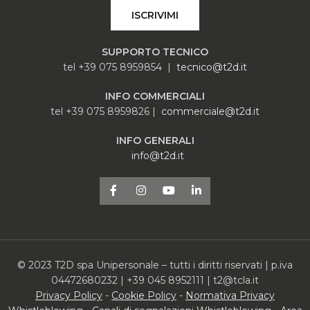
ISCRIVIMI
SUPPORTO TECNICO
tel +39 075 8959854 |
tecnico@t2d.it
INFO COMMERCIALI
tel +39 075 8959826 |
commerciale@t2d.it
INFO GENERALI
info@t2d.it
© 2023 T2D spa Unipersonale – tutti i diritti riservati | p.iva
04472680232 | +39 045 8952111 | t2@tcla.it
Privacy Policy
-
Cookie Policy
-
Normativa Privacy