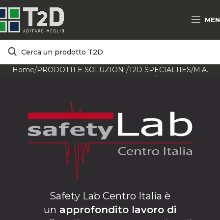
MEN
Home
PRODOTTI E SOLUZIONI
T2D SPECIALTIES
M.A.
2.0®
SAFETY LAB CENTRO ITALIA
COS’È SAFETY LAB
CENTRO ITALIA
Safety Lab Centro Italia è
un
approfondito lavoro di