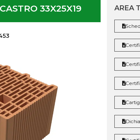
CASTRO 33X25X19
AREA 
Sched
453
Certi
Certif
Certif
Cartig
Dichi