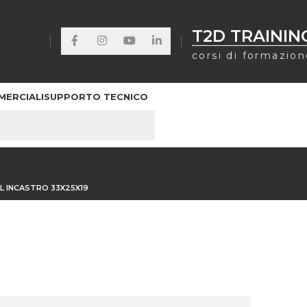
T2D TRAININ
ONTATTI
corsi di formazio
MERCIALI
SUPPORTO TECNICO
 INCASTRO 33X25X19