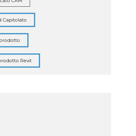
ficato CAM
di Capitolato
prodotto
rodotto Revit