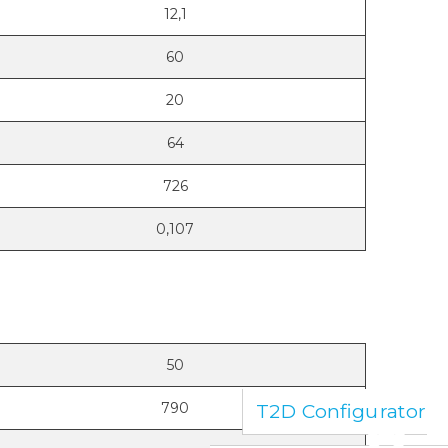
12,1
60
20
64
726
0,107
50
790
T2D Configurator