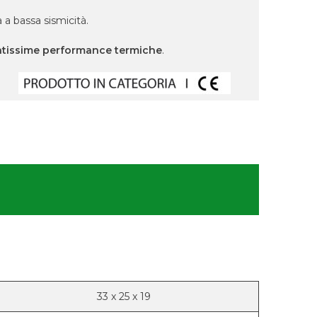
 a bassa sismicità.
atissime performance termiche
.
33
x
25
x
19