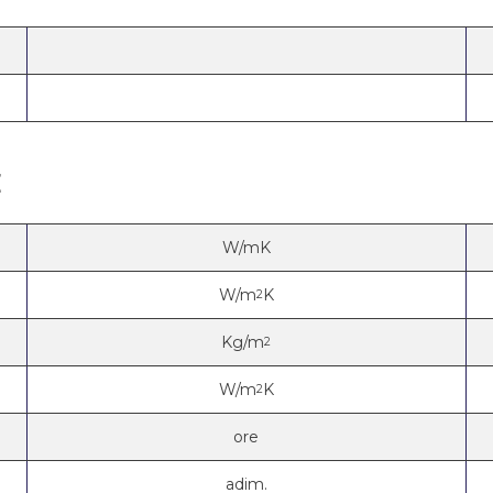
E
W/mK
W/m
K
2
Kg/m
2
W/m
K
2
ore
adim.