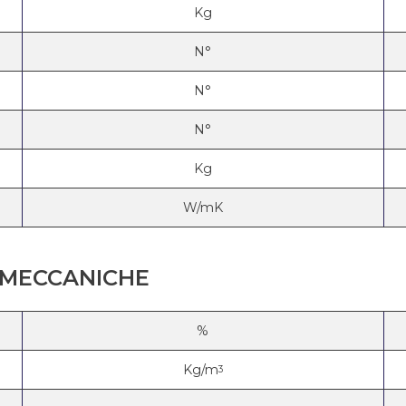
Kg
N°
N°
N°
Kg
W/mK
E MECCANICHE
%
Kg/m
3