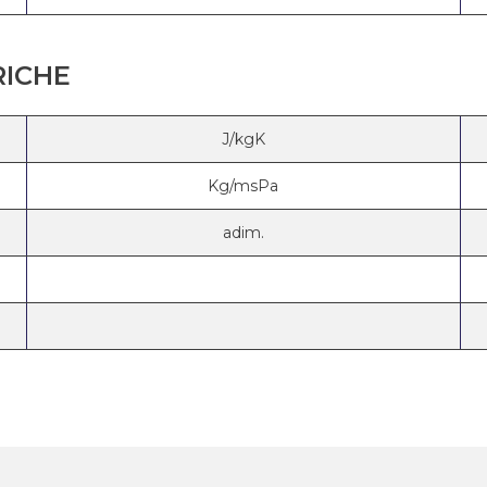
RICHE
J/kgK
Kg/msPa
adim.