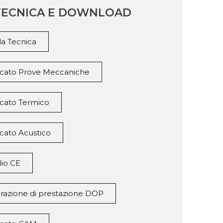
TECNICA E DOWNLOAD
a Tecnica
ficato Prove Meccaniche
icato Termico
icato Acustico
lio CE
arazione di prestazione DOP