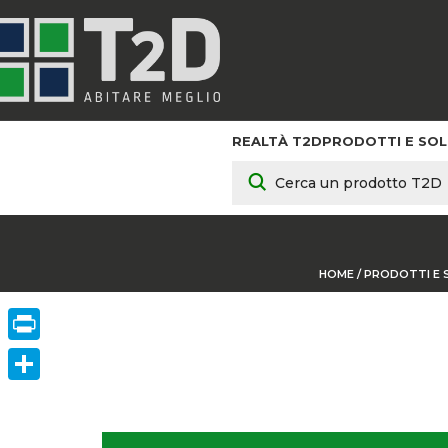
REALTÀ T2D
PRODOTTI E SOL
HOME
/
PRODOTTI E 
Print
ConVisivodi