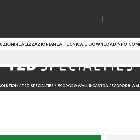
HOME
NEWS
C
UZIONI
REALIZZAZIONI
AREA TECNICA E DOWNLOAD
INFO COM
SOLUZIONI
/
T2D SPECIALTIES
/
ECOPOR® WALL INCASTRO
/
ECOPOR® WALL