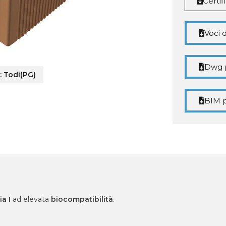
Certi
Voci 
Dwg 
:
Todi(PG)
BIM p
ia I
ad elevata
biocompatibilità
.