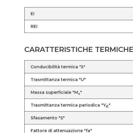
EI
REI
CARATTERISTICHE TERMICH
Conducibilità termica "λ"
Trasmittanza termica "U"
Massa superficiale "M
"
s
Trasmittanza termica periodica "Y
"
IE
Sfasamento "S"
Fattore di attenuazione "fa"