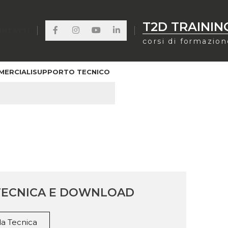
T2D TRAININ
ONTATTI
corsi di formazio
MERCIALI
SUPPORTO TECNICO
RATO 20X25X25
TECNICA E DOWNLOAD
a Tecnica