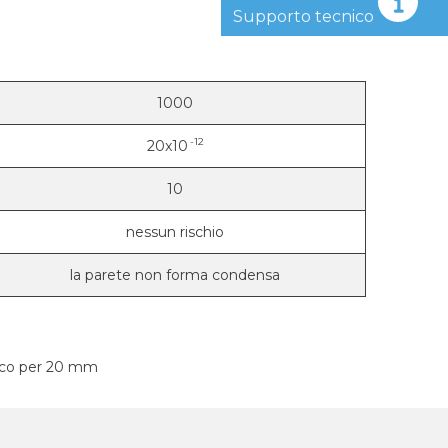
Supporto tecnico
1000
-12
20x10
10
nessun rischio
la parete non forma condensa
uoco per 20 mm