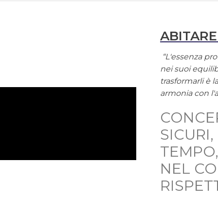
ABITARE
“L'essenza prof
nei suoi equilib
trasformarli è 
armonia con l'
CONCE
SICURI
TEMPO,
NEL C
RISPET