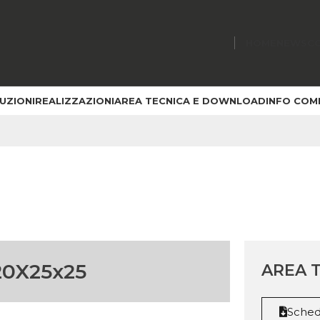
HOME
NEWS
C
UZIONI
REALIZZAZIONI
AREA TECNICA E DOWNLOAD
INFO COM
TI E SOLUZIONI
/
MATERIALI TRADIZIONALI
/
FORATI-BLOCCHI TERMICI
»
FO
0X25x25
AREA 
Sched