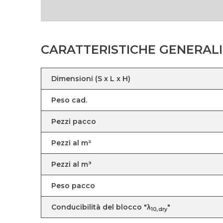
CARATTERISTICHE GENERALI
Dimensioni (S x L x H)
Peso cad.
Pezzi pacco
Pezzi al m²
Pezzi al m³
Peso pacco
Conducibilità del blocco "λ
"
10,dry