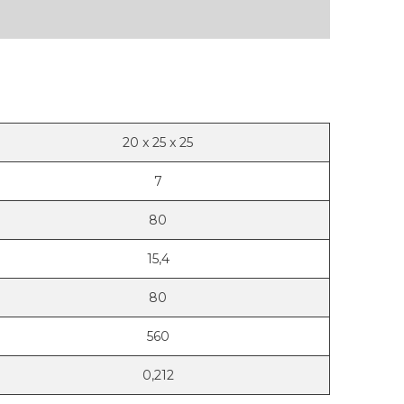
20
x
25
x
25
7
80
15,4
80
560
0,212