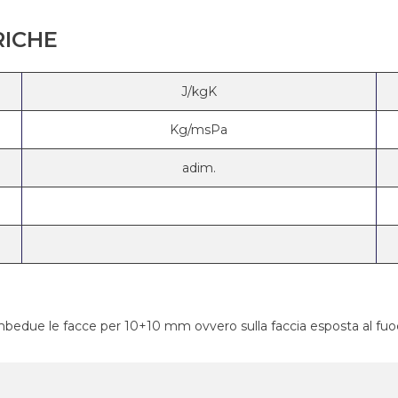
RICHE
J/kgK
Kg/msPa
adim.
ambedue le facce per 10+10 mm ovvero sulla faccia esposta al f