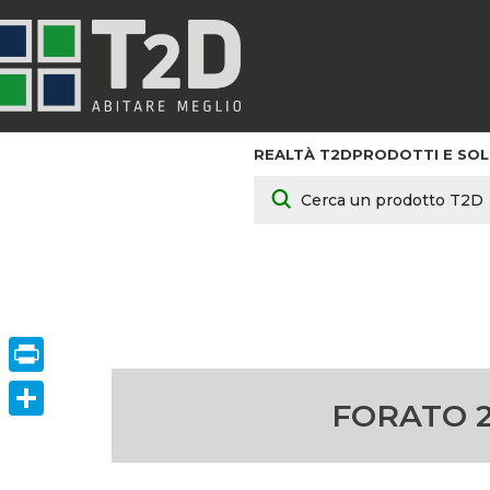
REALTÀ T2D
PRODOTTI E SOL
HOME
/
PRODOT
Print
FORATO 2
ConVisivodi