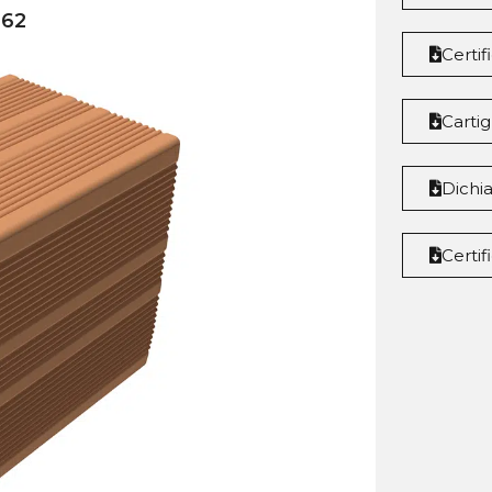
 62
Certif
Cartig
Dichi
Certi