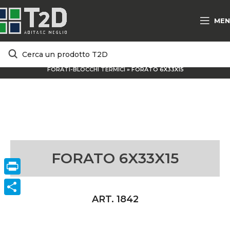
MEN
HOME
/
PRODOTTI E SOLUZIONI
/
MATERIALI TRADIZIONALI
/
FORATI-BLOCCHI TERMICI
»
FORATO 6X33X15
FORATO 6X33X15
Print
ART. 1842
ConVisivodi