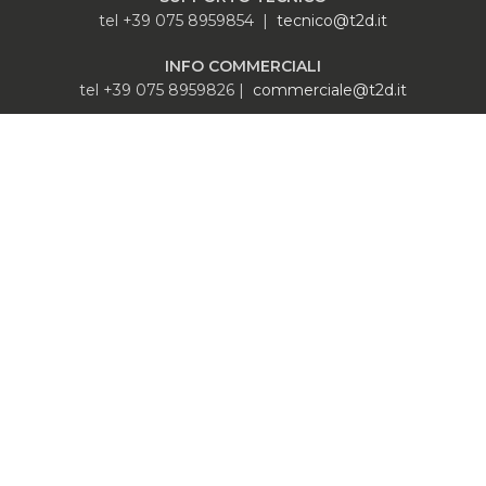
tel +39 075 8959854 |
tecnico@t2d.it
INFO COMMERCIALI
tel +39 075 8959826 |
commerciale@t2d.it
INFO GENERALI
info@t2d.it
© 2023 T2D spa Unipersonale – tutti i diritti riservati | p.iva
04472680232 | +39 045 8952111 | t2@tcla.it
Privacy Policy
-
Cookie Policy
-
Normativa Privacy
Whistleblowing
-
Canali di segnalazioni Whistleblowing
-
Area
privata
Realizzato da
MG Group Italia