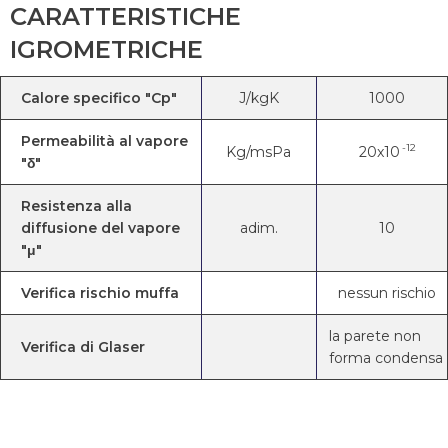
CARATTERISTICHE
IGROMETRICHE
Calore specifico "Cp"
J/kgK
1000
Permeabilità al vapore
-12
Kg/msPa
20x10
"δ"
Resistenza alla
diffusione del vapore
adim.
10
"μ"
Verifica rischio muffa
nessun rischio
la parete non
Verifica di Glaser
forma condensa