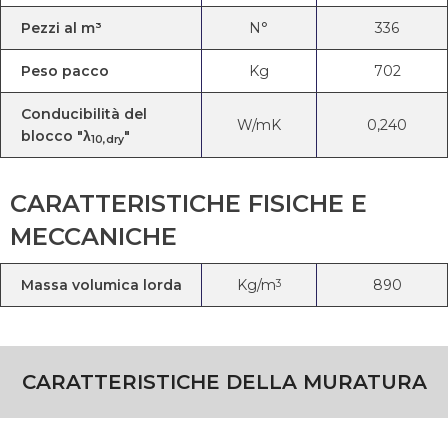
Pezzi al m³
N°
336
Peso pacco
Kg
702
Conducibilità del
W/mK
0,240
blocco "λ
"
10,dry
CARATTERISTICHE FISICHE E
MECCANICHE
Massa volumica lorda
Kg/m
890
3
CARATTERISTICHE DELLA MURATURA