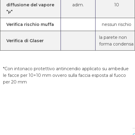
diffusione del vapore
adim.
10
"μ"
Verifica rischio muffa
nessun rischio
la parete non
Verifica di Glaser
forma condensa
*Con intonaco protettivo antincendio applicato su ambedue
le facce per 10+10 mm ovvero sulla faccia esposta al fuoco
per 20 mm
C