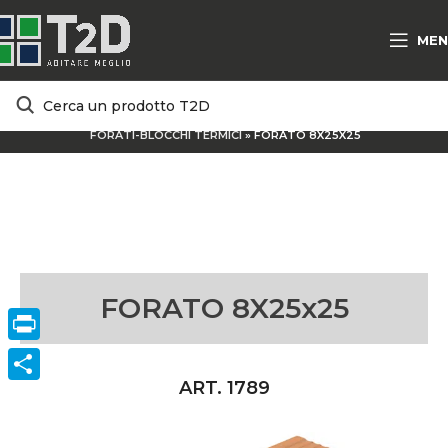
MEN
HOME
/
PRODOTTI E SOLUZIONI
/
MATERIALI TRADIZIONALI
/
FORATI-BLOCCHI TERMICI
»
FORATO 8X25X25
FORATO 8X25x25
Print
ART. 1789
ConVisivodi