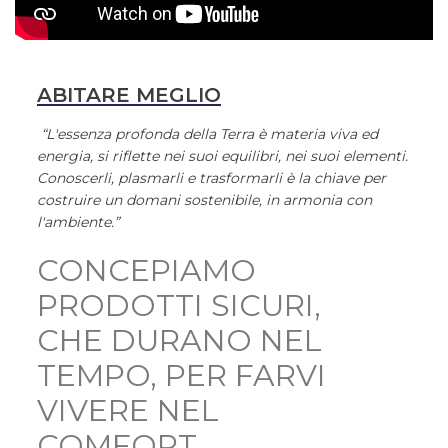
ABITARE MEGLIO
“L'essenza profonda della Terra è materia viva ed
energia, si riflette nei suoi equilibri, nei suoi elementi.
Conoscerli, plasmarli e trasformarli è la chiave per
costruire un domani sostenibile, in armonia con
l'ambiente.”
CONCEPIAMO
PRODOTTI SICURI,
CHE DURANO NEL
TEMPO, PER FARVI
VIVERE NEL
COMFORT