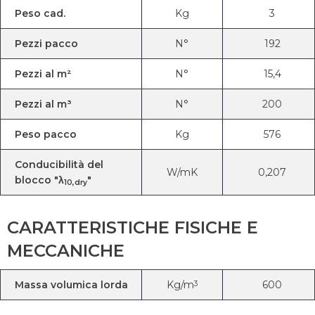
Peso cad.
Kg
3
Pezzi pacco
N°
192
Pezzi al m²
N°
15,4
Pezzi al m³
N°
200
Peso pacco
Kg
576
Conducibilità del
W/mK
0,207
blocco "λ
"
10,dry
CARATTERISTICHE FISICHE E
MECCANICHE
Massa volumica lorda
Kg/m
600
3