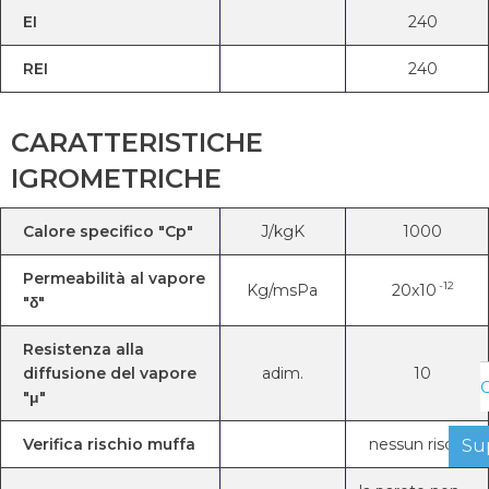
EI
240
REI
240
CARATTERISTICHE
IGROMETRICHE
Calore specifico "Cp"
J/kgK
1000
Permeabilità al vapore
-12
Kg/msPa
20x10
"δ"
Resistenza alla
diffusione del vapore
adim.
10
C
"μ"
Verifica rischio muffa
nessun rischio
Su