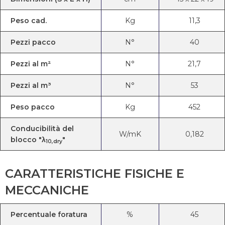
Peso cad.
Kg
11,3
Pezzi pacco
N°
40
Pezzi al m²
N°
21,7
Pezzi al m³
N°
53
Peso pacco
Kg
452
Conducibilità del
W/mK
0,182
blocco "λ
"
10,dry
CARATTERISTICHE FISICHE E
MECCANICHE
Percentuale foratura
%
45