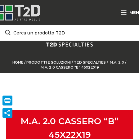
MEN
HOME
/
PRODOTTI E SOLUZIONI
/
T2D SPECIALTIES
/
M.A. 2.0
/
M.A. 2.0 CASSERO “B” 45X22X19
Print
M.A. 2.0 CASSERO “B”
ConVisivodi
45X22X19