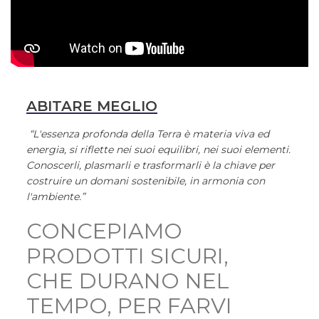
ABITARE MEGLIO
“L'essenza profonda della Terra è materia viva ed
energia, si riflette nei suoi equilibri, nei suoi elementi.
Conoscerli, plasmarli e trasformarli è la chiave per
costruire un domani sostenibile, in armonia con
l'ambiente.”
CONCEPIAMO
PRODOTTI SICURI,
CHE DURANO NEL
TEMPO, PER FARVI