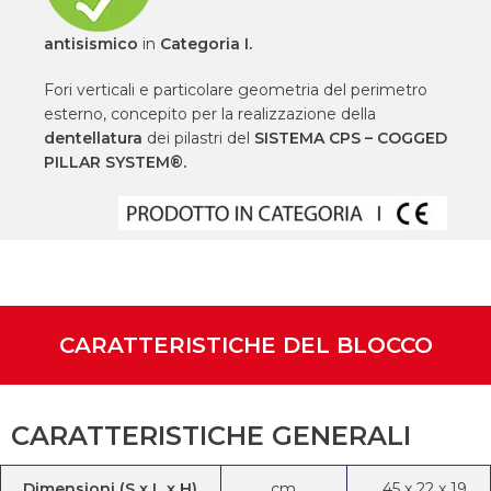
antisismico
in
Categoria I.
Fori verticali e particolare geometria del perimetro
esterno, concepito per la realizzazione della
dentellatura
dei pilastri del
SISTEMA CPS – COGGED
PILLAR SYSTEM®.
CARATTERISTICHE DEL BLOCCO
CARATTERISTICHE GENERALI
Dimensioni (S x L x H)
cm
45
x
22
x
19