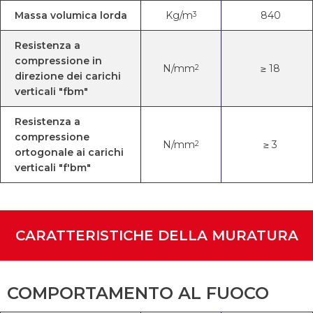
Massa volumica lorda
Kg/m
840
3
Resistenza a
compressione in
N/mm
≥ 18
2
direzione dei carichi
verticali "fbm"
Resistenza a
compressione
N/mm
≥ 3
2
ortogonale ai carichi
verticali "f'bm"
CARATTERISTICHE DELLA MURATURA
COMPORTAMENTO AL FUOCO