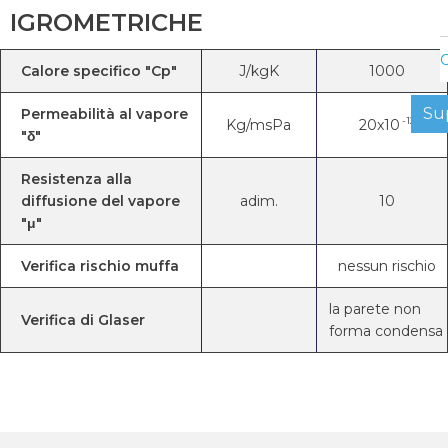
IGROMETRICHE
C
Calore specifico "Cp"
J/kgK
1000
Su
Permeabilità al vapore
-12
Kg/msPa
20x10
"δ"
Resistenza alla
diffusione del vapore
adim.
10
"μ"
Verifica rischio muffa
nessun rischio
la parete non
Verifica di Glaser
forma condensa