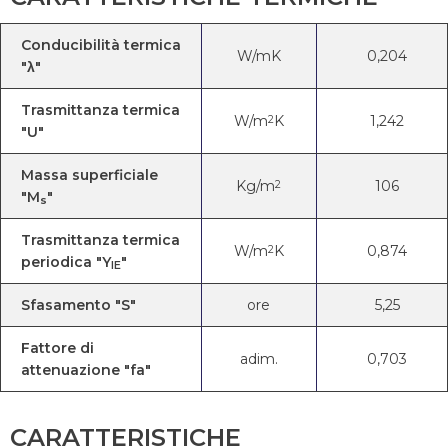
Conducibilità termica
W/mK
0,204
"λ"
Trasmittanza termica
W/m
K
1,242
2
"U"
Massa superficiale
Kg/m
106
2
"M
"
s
Trasmittanza termica
W/m
K
0,874
2
periodica "Y
"
IE
Sfasamento "S"
ore
5,25
Fattore di
adim.
0,703
attenuazione "fa"
CARATTERISTICHE