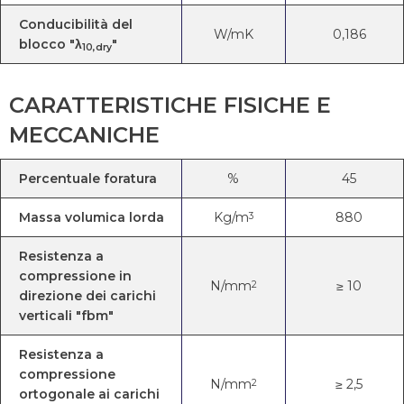
Conducibilità del
W/mK
0,186
blocco "λ
"
10,dry
CARATTERISTICHE FISICHE E
MECCANICHE
Percentuale foratura
%
45
Massa volumica lorda
Kg/m
880
3
Resistenza a
compressione in
N/mm
≥ 10
2
direzione dei carichi
verticali "fbm"
Resistenza a
compressione
N/mm
≥ 2,5
2
ortogonale ai carichi