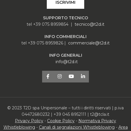
ISCRIVIMI
SUPPORTO TECNICO
tel +39 075 8959854 |
tecnico@t2d.it
INFO COMMERCIALI
tel +39 075 8959826 |
commerciale@t2d.it
INFO GENERALI
info@t2d.it
© 2023 T2D spa Unipersonale – tutti i diritti riservati | p.iva
04472680232 | +39 045 8952111 | t2@tcla.it
Privacy Policy
-
Cookie Policy
-
Normativa Privacy
Whistleblowing
-
Canali di segnalazioni Whistleblowing
-
Area