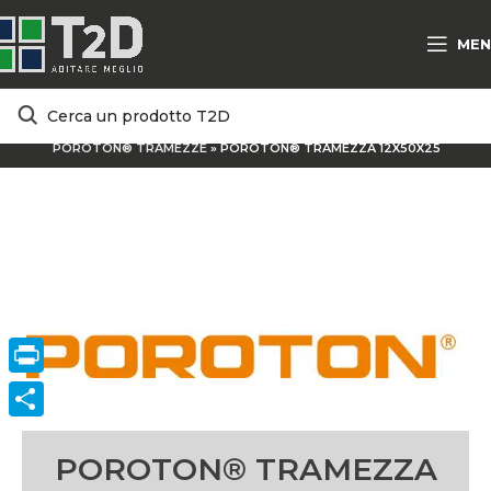
MEN
HOME
/
PRODOTTI E SOLUZIONI
/
MATERIALI TRADIZIONALI
/
POROTON® TRAMEZZE
»
POROTON® TRAMEZZA 12X50X25
Print
ConVisivodi
POROTON® TRAMEZZA