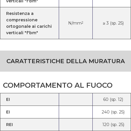
verticali "f'bm"
Resistenza a
compressione
N/mm
≥ 3 (sp. 25)
2
ortogonale ai carichi
verticali "f'bm"
CARATTERISTICHE DELLA MURATURA
COMPORTAMENTO AL FUOCO
EI
60 (sp. 12)
EI
240 (sp. 25)
REI
120 (sp. 25)