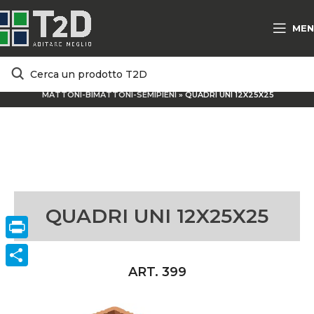
MEN
HOME
/
PRODOTTI E SOLUZIONI
/
MATERIALI TRADIZIONALI
/
MATTONI-BIMATTONI-SEMIPIENI
»
QUADRI UNI 12X25X25
QUADRI UNI 12X25X25
Print
ART. 399
ConVisivodi