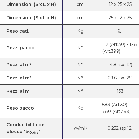
Dimensioni (S x L x H)
cm
12
x
25
x
25
Dimensioni (S x L x H)
cm
25
x
12
x
25
Peso cad.
Kg
6,1
112 (Art.30) - 128
Pezzi pacco
N°
(Art.399)
Pezzi al m²
N°
14,8 (sp. 12)
Pezzi al m²
N°
29,6 (sp. 25)
Pezzi al m³
N°
133
683 (Art.30) -
Peso pacco
Kg
780 (Art.399)
Conducibilità del
W/mK
0,252 (sp.12)
blocco "λ
"
10,dry