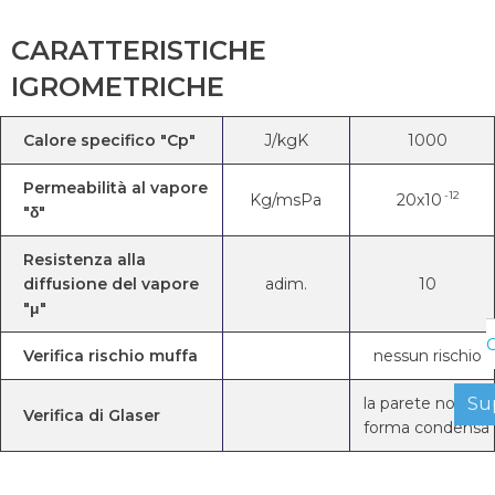
CARATTERISTICHE
IGROMETRICHE
Calore specifico "Cp"
J/kgK
1000
Permeabilità al vapore
-12
Kg/msPa
20x10
"δ"
Resistenza alla
diffusione del vapore
adim.
10
"μ"
C
Verifica rischio muffa
nessun rischio
la parete non
Su
Verifica di Glaser
forma condensa