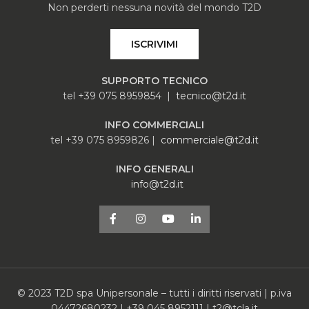
Non perderti nessuna novità del mondo T2D
ISCRIVIMI
SUPPORTO TECNICO
tel +39 075 8959854 |
tecnico@t2d.it
INFO COMMERCIALI
tel +39 075 8959826 |
commerciale@t2d.it
INFO GENERALI
info@t2d.it
© 2023 T2D spa Unipersonale – tutti i diritti riservati | p.iva
04472680232 | +39 045 8952111 | t2@tcla.it