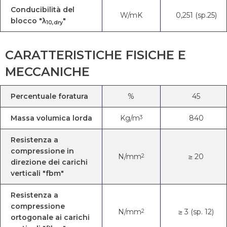
Conducibilità del
W/mK
0,251 (sp.25)
blocco "λ
"
10,dry
CARATTERISTICHE FISICHE E
MECCANICHE
Percentuale foratura
%
45
Massa volumica lorda
Kg/m
840
3
Resistenza a
compressione in
N/mm
≥ 20
2
direzione dei carichi
verticali "fbm"
Resistenza a
compressione
N/mm
≥ 3 (sp. 12)
2
ortogonale ai carichi