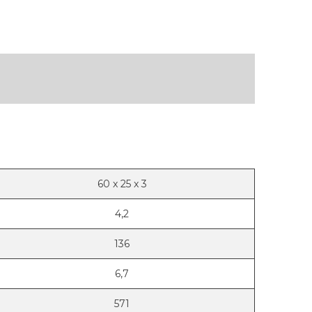
60
x
25
x
3
4,2
136
6,7
571