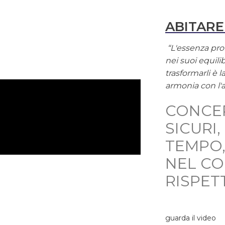
ABITARE
“L'essenza prof
nei suoi equilib
trasformarli è 
armonia con l'
CONCE
SICURI
TEMPO,
NEL C
RISPET
guarda il video