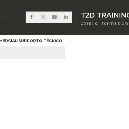
T2D TRAININ
ONTATTI
corsi di formazio
MERCIALI
SUPPORTO TECNICO
AGLIO RETTO 60X25X3