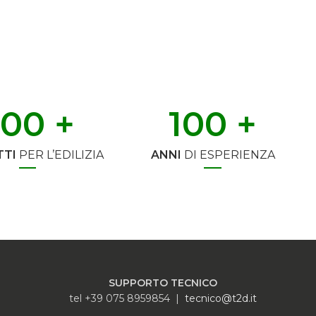
500
 +
100
 +
TI
PER L’EDILIZIA
ANNI
DI ESPERIENZA
SUPPORTO TECNICO
tel +39 075 8959854 |
tecnico@t2d.it