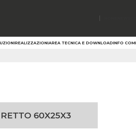
HOME
NEWS
C
UZIONI
REALIZZAZIONI
AREA TECNICA E DOWNLOAD
INFO COM
OLUZIONI
/
MATERIALI TRADIZIONALI
/
TAVELLE TAGLIO RETTO
»
TAVELLA T
 RETTO 60X25X3