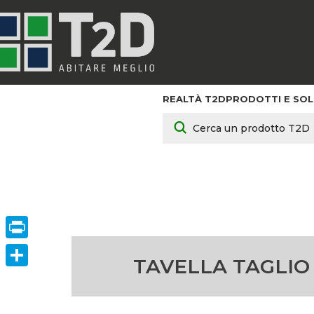
REALTÀ T2D
PRODOTTI E SOL
HOME
/
PRODOTTI E S
Print
TAVELLA TAGLIO
ConVisivodi