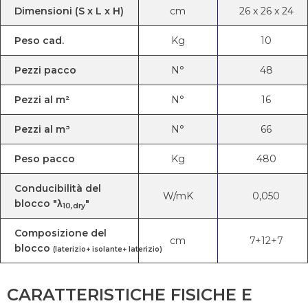
Dimensioni (S x L x H)
cm
26
x
26
x
24
Peso cad.
Kg
10
Pezzi pacco
N°
48
Pezzi al m²
N°
16
Pezzi al m³
N°
66
Peso pacco
Kg
480
Conducibilità del
W/mK
0,050
blocco "λ
"
10,dry
Composizione del
cm
7+12+7
blocco
(laterizio+ isolante+ laterizio)
CARATTERISTICHE FISICHE E