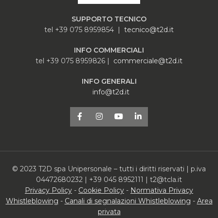
SUPPORTO TECNICO
tel +39 075 8959854 |
tecnico@t2d.it
INFO COMMERCIALI
tel +39 075 8959826 |
commerciale@t2d.it
INFO GENERALI
info@t2d.it
© 2023 T2D spa Unipersonale – tutti i diritti riservati | p.iva
04472680232 | +39 045 8952111 | t2@tcla.it
Privacy Policy
-
Cookie Policy
-
Normativa Privacy
Whistleblowing
-
Canali di segnalazioni Whistleblowing
-
Area
privata