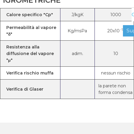
IGROMETRICHE
C
Calore specifico "Cp"
J/kgK
1000
Permeabilità al vapore
-12
Su
Kg/msPa
20x10
"δ"
Resistenza alla
diffusione del vapore
adim.
10
"μ"
Verifica rischio muffa
nessun rischio
la parete non
Verifica di Glaser
forma condensa