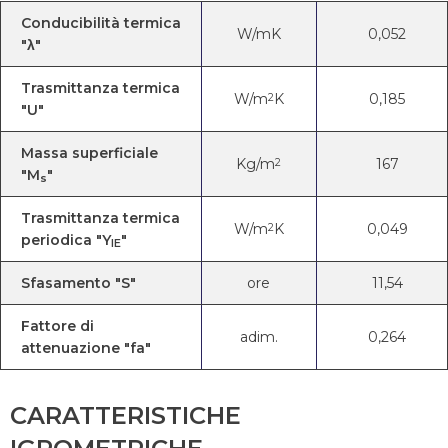
Conducibilità termica
W/mK
0,052
"λ"
Trasmittanza termica
W/m
K
0,185
2
"U"
Massa superficiale
Kg/m
167
2
"M
"
s
Trasmittanza termica
W/m
K
0,049
2
periodica "Y
"
IE
Sfasamento "S"
ore
11,54
Fattore di
adim.
0,264
attenuazione "fa"
CARATTERISTICHE