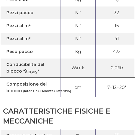
Pezzi pacco
N°
32
Pezzi al m²
N°
16
Pezzi al m³
N°
41
Peso pacco
Kg
422
Conducibilità del
W/mK
0,060
blocco "λ
"
10,dry
Composizione del
cm
7+12+20*
blocco
(laterizio+ isolante+ laterizio)
CARATTERISTICHE FISICHE E
MECCANICHE