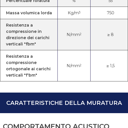
Percentuale foratura
%
55
Massa volumica lorda
Kg/m
750
3
Resistenza a
compressione in
N/mm
≥ 8
2
direzione dei carichi
verticali "fbm"
Resistenza a
compressione
N/mm
≥ 1,5
2
ortogonale ai carichi
verticali "f'bm"
CARATTERISTICHE DELLA MURATURA
COMPORTAMENTO ACUSTICO