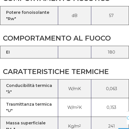
Potere fonoisolante
dB
57
"Rw"
COMPORTAMENTO AL FUOCO
EI
180
CARATTERISTICHE TERMICHE
Conducibilità termica
W/mK
0,063
"λ"
Trasmittanza termica
W/m
K
0,153
2
"U"
C
Massa superficiale
Kg/m
241
2