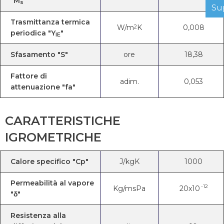
"M
"
s
Su
Trasmittanza termica
W/m
K
0,008
2
periodica "Y
"
IE
Sfasamento "S"
ore
18,38
Fattore di
adim.
0,053
attenuazione "fa"
CARATTERISTICHE
IGROMETRICHE
Calore specifico "Cp"
J/kgK
1000
Permeabilità al vapore
-12
Kg/msPa
20x10
"δ"
Resistenza alla