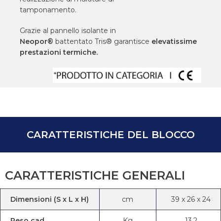
tamponamento.
Grazie al pannello isolante in
Neopor®
battentato Tris® garantisce
elevatissime
prestazioni termiche.
CARATTERISTICHE DEL BLOCCO
CARATTERISTICHE GENERALI
Dimensioni (S x L x H)
cm
39
x
26
x
24
Peso cad.
Kg
13,2