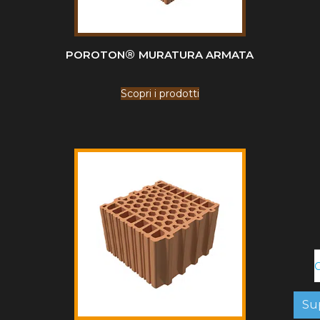
®
POROTON
MURATURA ARMATA
Scopri i prodotti
C
Su