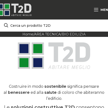
MEN
Home
AREA TECNICA
BIO EDILIZIA
Costruire in modo
sostenibile
significa pensare
al
benessere
ed alla
salute
di coloro che abiteranno
l’edificio.
Le
soluzioni costruttive T2D
consentono