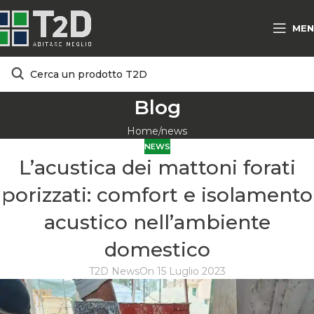
MEN
Blog
Home
news
NEWS
L’acustica dei mattoni forati
porizzati: comfort e isolamento
acustico nell’ambiente
domestico
T2D News
On 15 Luglio 2023