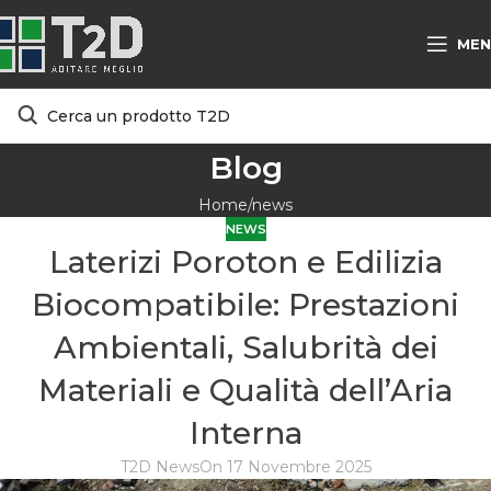
MEN
Blog
Home
news
NEWS
Laterizi Poroton e Edilizia
Biocompatibile: Prestazioni
Ambientali, Salubrità dei
Materiali e Qualità dell’Aria
Interna
T2D News
On 17 Novembre 2025