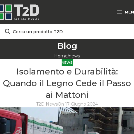
MEN
Blog
Home
news
NEWS
Isolamento e Durabilità:
Quando il Legno Cede il Passo
ai Mattoni
T2D News
On 17 Giugno 2024