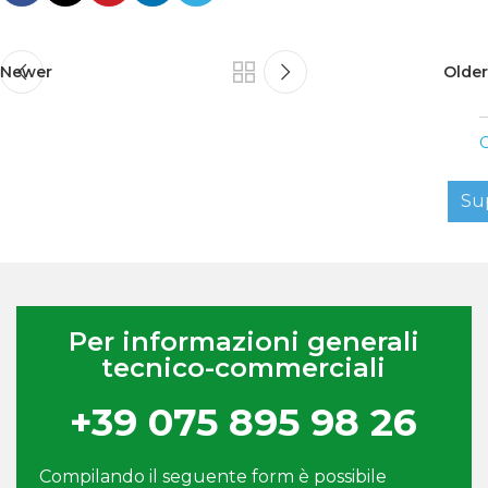
Newer
Older
C
Su
Per informazioni generali
tecnico-commerciali
+39 075 895 98 26
Compilando il seguente form è possibile