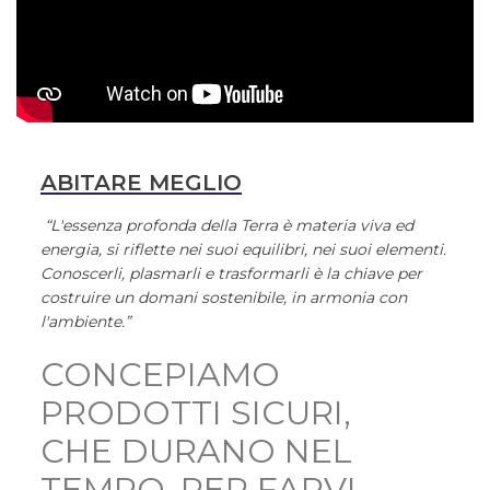
ABITARE MEGLIO
“L'essenza profonda della Terra è materia viva ed
energia, si riflette nei suoi equilibri, nei suoi elementi.
Conoscerli, plasmarli e trasformarli è la chiave per
costruire un domani sostenibile, in armonia con
l'ambiente.”
CONCEPIAMO
PRODOTTI SICURI,
CHE DURANO NEL
TEMPO, PER FARVI