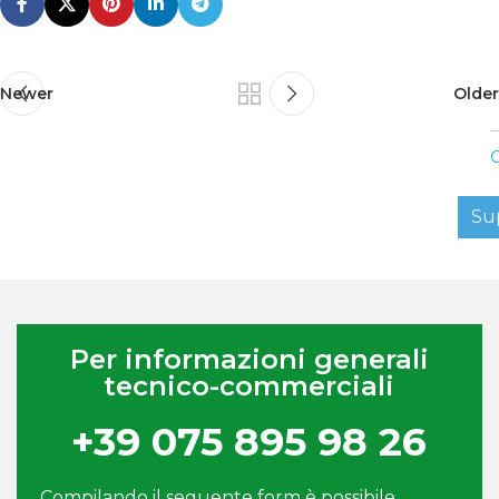
Newer
Older
C
Su
Per informazioni generali
tecnico-commerciali
+39 075 895 98 26
Compilando il seguente form è possibile