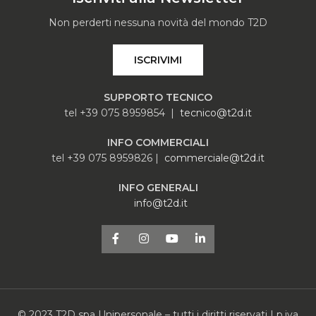
Non perderti nessuna novità del mondo T2D
ISCRIVIMI
SUPPORTO TECNICO
tel +39 075 8959854 |
tecnico@t2d.it
INFO COMMERCIALI
tel +39 075 8959826 |
commerciale@t2d.it
INFO GENERALI
info@t2d.it
© 2023 T2D spa Unipersonale – tutti i diritti riservati | p.iva