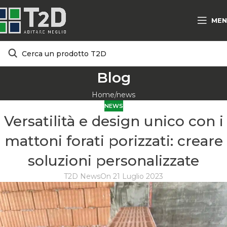
MEN
Blog
Home
news
NEWS
Versatilità e design unico con i
mattoni forati porizzati: creare
soluzioni personalizzate
T2D News
On 21 Luglio 2023