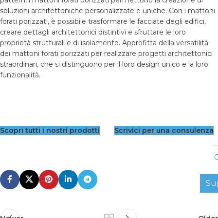
soluzioni architettoniche personalizzate e uniche. Con i mattoni
forati porizzati, è possibile trasformare le facciate degli edifici,
creare dettagli architettonici distintivi e sfruttare le loro
proprietà strutturali e di isolamento. Approfitta della versatilità
dei mattoni forati porizzati per realizzare progetti architettonici
straordinari, che si distinguono per il loro design unico e la loro
funzionalità.
Scopri tutti i nostri prodotti
Scrivici per una consulenza
C
Su