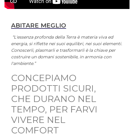
ABITARE MEGLIO
“L'essenza profonda della Terra è materia viva ed
energia, si riflette nei suoi equilibri, nei suoi elementi.
Conoscerli, plasmarli e trasformarli è la chiave per
costruire un domani sostenibile, in armonia con
l'ambiente.”
CONCEPIAMO
PRODOTTI SICURI,
CHE DURANO NEL
TEMPO, PER FARVI
VIVERE NEL
COMFORT