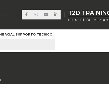
T2D TRAININ
ONTATTI
corsi di formazio
MERCIALI
SUPPORTO TECNICO
M