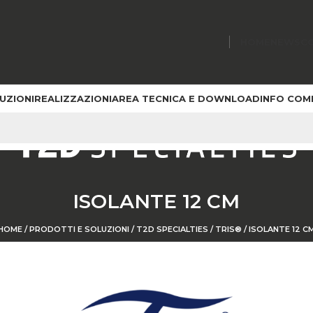
HOME
NEWS
C
UZIONI
REALIZZAZIONI
AREA TECNICA E DOWNLOAD
INFO COM
ISOLANTE 12 CM
HOME
/
PRODOTTI E SOLUZIONI
/
T2D SPECIALTIES
/
TRIS®
/
ISOLANTE 12 C