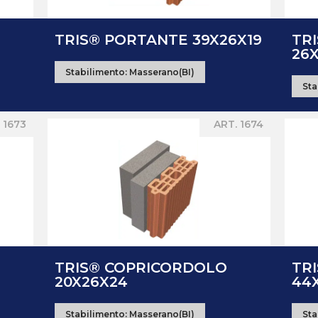
TRIS® PORTANTE 39X26X19
TR
26
Stabilimento:
Masserano(BI)
Sta
 1673
ART. 1674
TRIS® COPRICORDOLO
TR
20X26X24
44X
Stabilimento:
Masserano(BI)
Sta