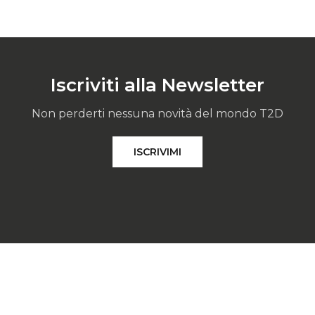
Iscriviti alla Newsletter
Non perderti nessuna novità del mondo T2D
ISCRIVIMI
72680232 | +39 045 8952111 | t2@tcla.it
ng
-
Canali di segnalazioni Whistleblowing
-
Area privata