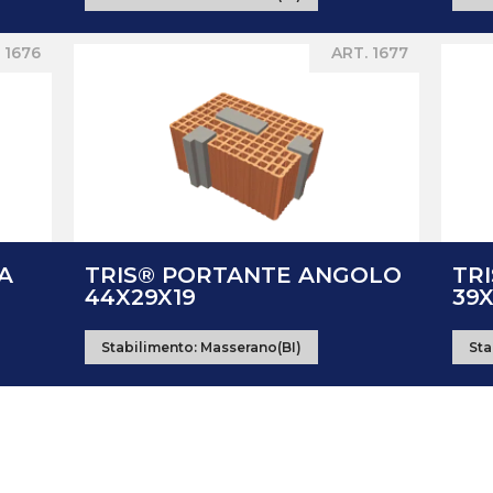
 1676
ART. 1677
A
TRIS® PORTANTE ANGOLO
TR
44X29X19
39
Stabilimento:
Masserano(BI)
Sta