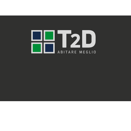
© 2025 T2D spa Unipersonale – tutti i diritti riservati | p.iva 044
Privacy Policy
-
Cookie Policy
-
Normativa Privacy Whistleblowi