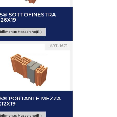
IS® SOTTOFINESTRA
X26X19
bilimento:
Masserano(BI)
ART. 1671
IS® PORTANTE MEZZA
12X19
bilimento:
Masserano(BI)