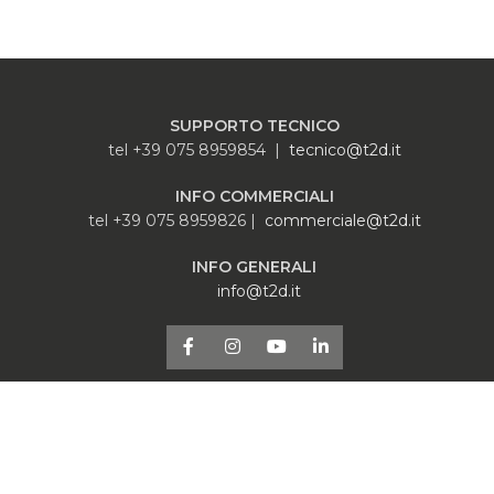
SUPPORTO TECNICO
tel +39 075 8959854 |
tecnico@t2d.it
INFO COMMERCIALI
tel +39 075 8959826 |
commerciale@t2d.it
INFO GENERALI
info@t2d.it
Realizzato da
MG Group Italia