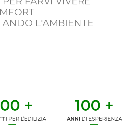
 PER FARVI VIVERE
OMFORT
TANDO L'AMBIENTE
500
 +
100
 +
TI
PER L’EDILIZIA
ANNI
DI ESPERIENZA