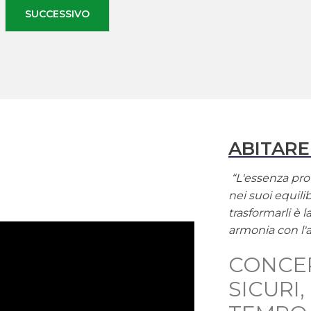
SUCCESSIVO
ABITARE
“L'essenza prof
nei suoi equilib
trasformarli è 
armonia con l'
CONCE
SICURI