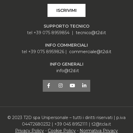
ISCRIVIMI
SUPPORTO TECNICO
tel +39 075 8959854 |
tecnico@t2d.it
INFO COMMERCIALI
tel +39 075 8959826 |
commerciale@t2d.it
INFO GENERALI
info@t2d.it
© 2023 T2D spa Unipersonale – tutti i diritti riservati | p.iva
04472680232 | +39 045 8952111 | t2@tcla.it
Privacy Policy
-
Cookie Policy
-
Normativa Privacy