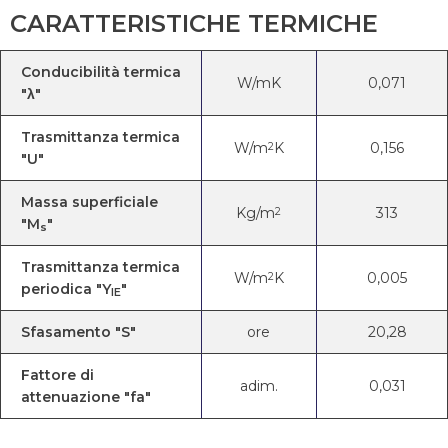
CARATTERISTICHE TERMICHE
Conducibilità termica
W/mK
0,071
"λ"
Trasmittanza termica
W/m
K
0,156
2
"U"
Massa superficiale
Kg/m
313
2
"M
"
s
Trasmittanza termica
W/m
K
0,005
2
periodica "Y
"
IE
Sfasamento "S"
ore
20,28
Fattore di
adim.
0,031
attenuazione "fa"