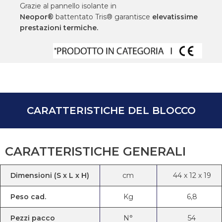
Grazie al pannello isolante in
Neopor®
battentato Tris® garantisce
elevatissime
prestazioni termiche.
CARATTERISTICHE DEL BLOCCO
CARATTERISTICHE GENERALI
Dimensioni (S x L x H)
cm
44
x
12
x
19
Peso cad.
Kg
6,8
Pezzi pacco
N°
54