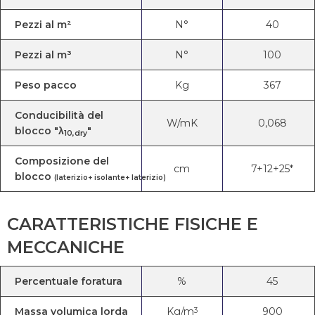
Pezzi al m²
N°
40
Pezzi al m³
N°
100
Peso pacco
Kg
367
Conducibilità del
W/mK
0,068
blocco "λ
"
10,dry
Composizione del
cm
7+12+25*
blocco
(laterizio+ isolante+ laterizio)
CARATTERISTICHE FISICHE E
MECCANICHE
Percentuale foratura
%
45
Massa volumica lorda
Kg/m
900
3