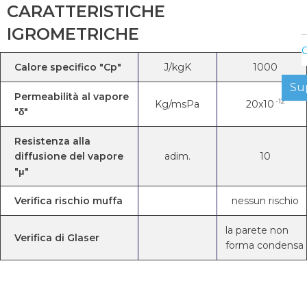
CARATTERISTICHE
IGROMETRICHE
C
Calore specifico "Cp"
J/kgK
1000
Su
Permeabilità al vapore
-12
Kg/msPa
20x10
"δ"
Resistenza alla
diffusione del vapore
adim.
10
"μ"
Verifica rischio muffa
nessun rischio
la parete non
Verifica di Glaser
forma condensa