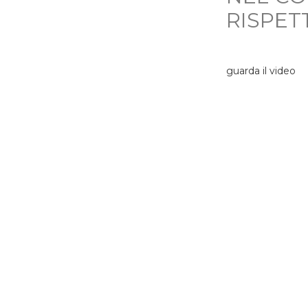
RISPET
guarda il video
I numeri di T2D
8
TIVI
STABILIMENTI
PRODOT