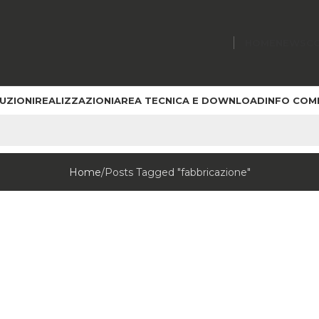
HOME
NEWS
C
UZIONI
REALIZZAZIONI
AREA TECNICA E DOWNLOAD
INFO COM
Home
Posts Tagged "fabbricazione"