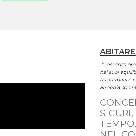
ABITARE
“L'essenza prof
nei suoi equilib
trasformarli è 
armonia con l'
CONCE
SICURI
TEMPO,
NEL C