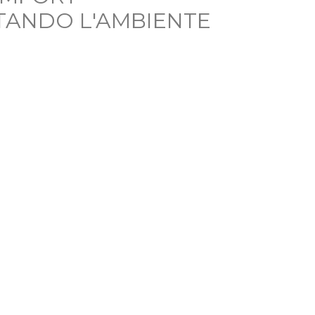
TANDO L'AMBIENTE
500
 +
100
 +
TI
PER L’EDILIZIA
ANNI
DI ESPERIENZA