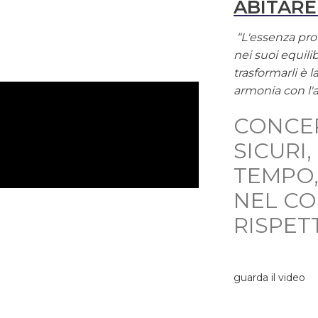
ABITARE
“L'essenza prof
nei suoi equilib
trasformarli è 
armonia con l'
CONCE
SICURI
TEMPO,
NEL C
RISPET
guarda il video