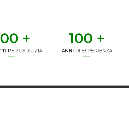
500
 +
100
 +
TI
PER L’EDILIZIA
ANNI
DI ESPERIENZA
SUPPORTO TECNICO
tel +39 075 8959854 |
tecnico@t2d.it
INFO COMMERCIALI
tel +39 075 8959826 |
commerciale@t2d.it