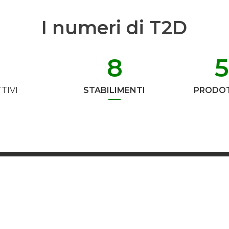
I numeri di T2D
8
TIVI
STABILIMENTI
PRODOT
Iscriviti alla Newsletter
Non perderti nessuna novità del mondo T2D