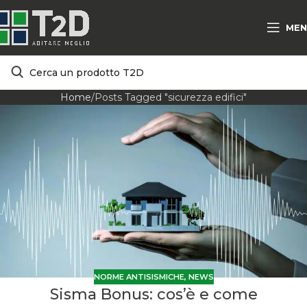
MEN
Home
Posts Tagged "sicurezza edifici"
NORME ANTISISMICHE
,
NEWS
Sisma Bonus: cos’è e come