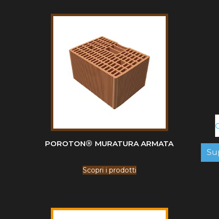
C
®
POROTON
MURATURA ARMATA
Su
Scopri i prodotti