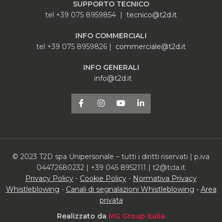
SUPPORTO TECNICO
tel +39 075 8959854 |
tecnico@t2d.it
INFO COMMERCIALI
tel +39 075 8959826 |
commerciale@t2d.it
INFO GENERALI
info@t2d.it
© 2023 T2D spa Unipersonale – tutti i diritti riservati | p.iva
04472680232 | +39 045 8952111 | t2@tcla.it
Privacy Policy
-
Cookie Policy
-
Normativa Privacy
Whistleblowing
-
Canali di segnalazioni Whistleblowing
-
Area
privata
Realizzato da
MG Group Italia