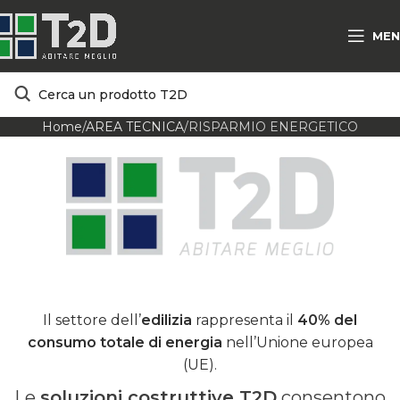
MEN
Home
AREA TECNICA
RISPARMIO ENERGETICO
Il settore dell’
edilizia
rappresenta il
40% del
consumo totale di energia
nell’Unione europea
(UE).
Le
soluzioni costruttive T2D
consentono