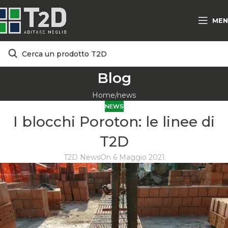
MEN
Blog
Home
news
NEWS
I blocchi Poroton: le linee di
T2D
T2D News
On 6 Maggio 2021