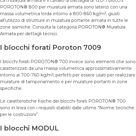
La muratura armata è il cavallo di battaglia di T2D! I blocchi
POROTON® 800 per muratura armata sono laterizi con una
massa volumetrica lorda intorno a 800-860 kg/m
, giusti
3
all’utilizzo di strutture in muratura portante armata in tutte le
zone sismiche. Consulta la categoria
POROTON® Muratura
Armata
per dettagli tecnici.
I blocchi forati Poroton 7009
I blocchi forati POROTON® 700 invece sono elementi che sono
caratterizzati da una massa volumetrica approssimativamente
intorno ai 700-760 kg/m
, perfetti per essere usati per realizzare
3
murature di tamponamento e per murature portanti in zone
specifiche.
Le caratteristiche fisiche dei blocchi forati POROTON® 700
sono in linea con i requisiti stabiliti dalle ultime “Norme tecniche
per le costruzioni”.
I blocchi MODUL