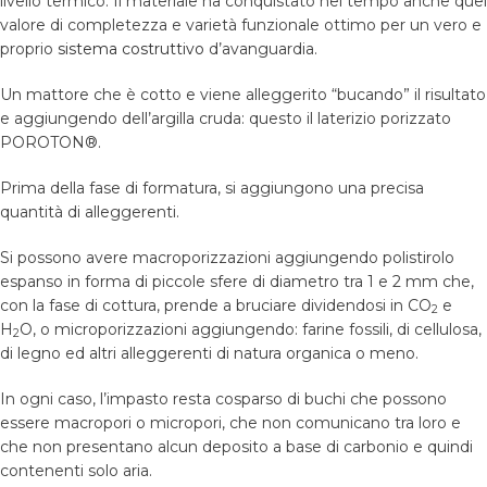
livello termico. Il materiale ha conquistato nel tempo anche quel
valore di completezza e varietà funzionale ottimo per un vero e
proprio
sistema costruttivo
d’avanguardia.
Un mattore che è cotto e viene alleggerito “bucando” il risultato
e aggiungendo dell’argilla cruda: questo il laterizio porizzato
POROTON®.
Prima della fase di formatura, si aggiungono una precisa
quantità di alleggerenti.
Si possono avere macroporizzazioni aggiungendo polistirolo
espanso in forma di piccole sfere di diametro tra 1 e 2 mm che,
con la fase di cottura, prende a bruciare dividendosi in CO
e
2
H
O, o microporizzazioni aggiungendo: farine fossili, di cellulosa,
2
di legno ed altri alleggerenti di natura organica o meno.
In ogni caso, l’impasto resta cosparso di buchi che possono
essere macropori o micropori, che non comunicano tra loro e
che non presentano alcun deposito a base di carbonio e quindi
contenenti solo aria.