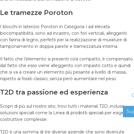
Le tramezze Poroton
I blocchi in laterizio Poroton in Categoria I ad elevata
biocompatibilità, sono ad incastro, con fori verticali, alleggeriti
con farina di legno, perfetti per la realizzazione di murature di
tamponamento in doppia parete e tramezzatura interna.
Il fatto che l’elemento si presenti così compatto, è compensato
dal fatto che esso viene alleggerito con impasto cotto e quindi
che si va a creare un elemento più pesante a livello di massa,
rispetto ai forati classici, senza però aumentare nel peso.
T2D tra passione ed esperienza
C
Scopri di più sul nostro sito, trovi tutti i materiali T2D, incluse
Su
soluzioni speciali come la
Linea di prodotti speciali
per esigenze
costruttive complesse.
T2D è una somma di tre diverse aziende che sono divenute