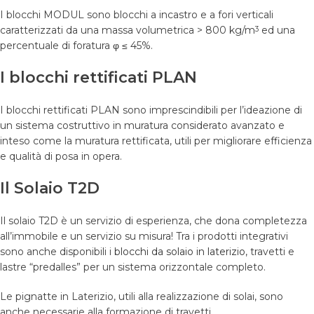
I blocchi MODUL sono blocchi a incastro e a fori verticali
caratterizzati da una massa volumetrica > 800 kg/m
ed una
3
percentuale di foratura φ ≤ 45%.
I blocchi rettificati PLAN
I blocchi rettificati PLAN sono imprescindibili per l’ideazione di
un sistema costruttivo in muratura considerato avanzato e
inteso come la muratura rettificata, utili per migliorare efficienza
e qualità di posa in opera.
Il Solaio T2D
Il solaio T2D è un servizio di esperienza, che dona completezza
all’immobile e un servizio su misura! Tra i prodotti integrativi
sono anche disponibili i
blocchi da solaio in laterizio
, travetti e
lastre “predalles” per un sistema orizzontale completo.
Le pignatte in Laterizio, utili alla realizzazione di solai, sono
anche necessarie alla formazione di travetti.