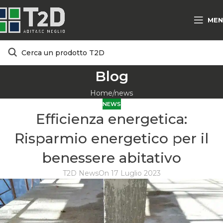
MEN
Blog
Home
news
NEWS
Efficienza energetica:
Risparmio energetico per il
benessere abitativo
T2D News
On 17 Luglio 2023