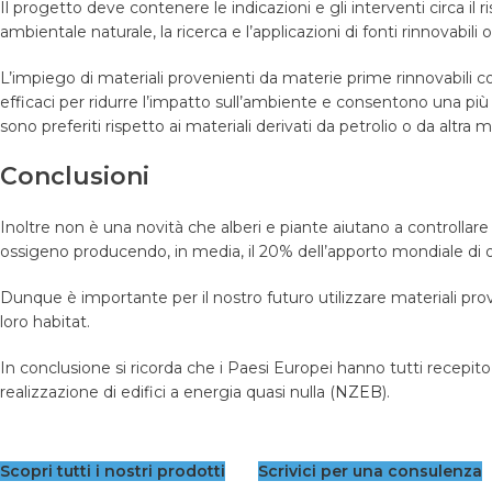
Il progetto deve contenere le indicazioni e gli interventi circa il
ambientale naturale, la ricerca e l’applicazioni di fonti rinnovabili
L’impiego di materiali provenienti da materie prime rinnovabili co
efficaci per ridurre l’impatto sull’ambiente e consentono una più e
sono preferiti rispetto ai materiali derivati da petrolio o da altra 
Conclusioni
Inoltre non è una novità che alberi e piante aiutano a controllare 
ossigeno producendo, in media, il 20% dell’apporto mondiale di 
Dunque è importante per il nostro futuro utilizzare materiali prove
loro habitat.
In conclusione si ricorda che i Paesi
Europei hanno tutti recepito
realizzazione di edifici a energia quasi nulla (
NZEB
)
.
Scopri tutti i nostri prodotti
Scrivici per una consulenza