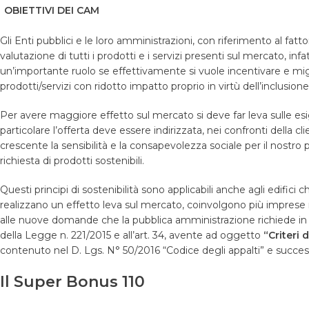
OBIETTIVI DEI CAM
Gli Enti pubblici e le loro amministrazioni, con riferimento al f
valutazione di tutti i prodotti e i servizi presenti sul mercato, in
un’importante ruolo se effettivamente si vuole incentivare e migl
prodotti/servizi con ridotto impatto proprio in virtù dell’inclusione
Per avere maggiore effetto sul mercato si deve far leva sulle esi
particolare l’offerta deve essere indirizzata, nei confronti della cli
crescente la sensibilità e la consapevolezza sociale per il nostr
richiesta di prodotti sostenibili.
Questi principi di sostenibilità sono applicabili anche agli edifi
realizzano un effetto leva sul mercato, coinvolgono più imprese
alle nuove domande che la pubblica amministrazione richiede in fatt
della Legge n. 221/2015 e all’art. 34, avente ad oggetto
“Criteri 
contenuto nel D. Lgs. N° 50/2016 “Codice degli appalti” e success
Il Super Bonus 110