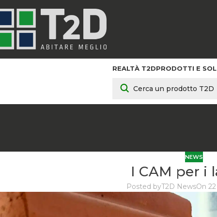
REALTÀ T2D
PRODOTTI E SOL
NEWS
I CAM per i l
Posted by
T2D News
On 22