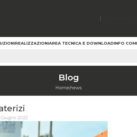
HOME
NEWS
C
UZIONI
REALIZZAZIONI
AREA TECNICA E DOWNLOAD
INFO COM
Blog
Home
news
aterizi
 Giugno 2022