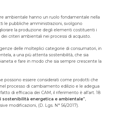
attore ambientale hanno un ruolo fondamentale nella
fatti le pubbliche amministrazioni, svolgono
iorare la produzione degli elementi costituenti i
 dei criteri ambientali nei processi di acquisto.
genze delle molteplici categorie di consumatori, in
entela, a una più attenta sostenibilità, che sia
o pianeta e fare in modo che sia sempre crescente la
ci che possono essere considerati come prodotti che
 nel processo di cambiamento edilizio e le adegua
o di efficacia dei CAM, il riferimento è all’art. 18
di sostenibilità energetica e ambientale”
,
ive modificazioni, (D. Lgs. N° 56/2017).