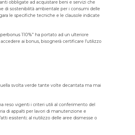
ltanti obbligate ad acquistare beni e servizi che
one di sostenibilità ambientale per i consumi delle
ara le specifiche tecniche e le clausole indicate
perbonus 110%
” ha portato ad un ulteriore
cedere ai bonus, bisognerà certificare l’utilizzo
 quella svolta verde tante volte decantata ma mai
eso vigenti i criteri utili al conferimento del
ia di appalti per lavori di manutenzione e
ti esistenti; al riutilizzo delle aree dismesse o