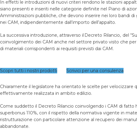
In effetti le introduzioni di nuovi criteri rendono le stazioni appa
siano presenti e inseriti nelle categorie definite nel Piano di azi
Amministrazioni pubbliche, che devono inserire nei loro bandi di g
nei CAM, indipendentemente dall’importo dell’appalto.
La successiva introduzione, attraverso il Decreto Rilancio, del “
Su
coinvolgimento dei CAM anche nel settore privato visto che per ac
di materiali corrispondenti ai requisiti previsti dai CAM.
Scopri tutti i nostri prodotti
Scrivici per una consulenza
Chiaramente il legislatore ha orientato le scelte per velocizzare
effettivamente realizzata in ambito edilizio.
Come suddetto il Decreto Rilancio coinvolgendo i CAM di fatto ha r
superbonus 110%, con il rispetto della normativa vigente in mater
ristrutturazione con particolare attenzione al recupero dei manufat
abbandonate.