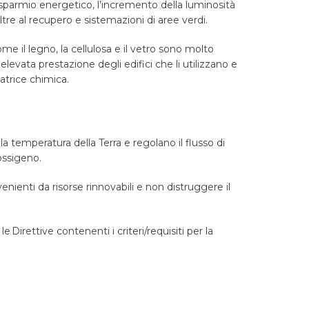
 risparmio energetico, l’incremento della luminosità
 oltre al recupero e sistemazioni di aree verdi.
me il legno, la cellulosa e il vetro sono molto
levata prestazione degli edifici che li utilizzano e
matrice chimica.
la temperatura della Terra e regolano il flusso di
ossigeno.
nienti da risorse rinnovabili e non distruggere il
 le
Direttive contenenti i criteri/requisiti per la