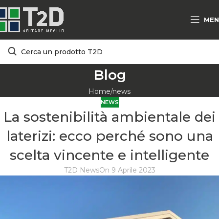
MEN
Blog
Home
news
NEWS
La sostenibilità ambientale dei
laterizi: ecco perché sono una
scelta vincente e intelligente
T2D News
On 9 Aprile 2023