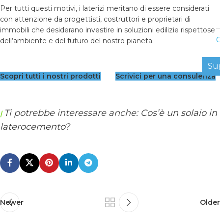
Per tutti questi motivi, i laterizi meritano di essere considerati
con attenzione da progettisti, costruttori e proprietari di
immobili che desiderano investire in soluzioni edilizie rispettose
C
dell’ambiente e del futuro del nostro pianeta.
Su
Scopri tutti i nostri prodotti
Scrivici per una consulenza
Ti potrebbe interessare anche:
Cos’è un solaio in
|
laterocemento?
Newer
Older