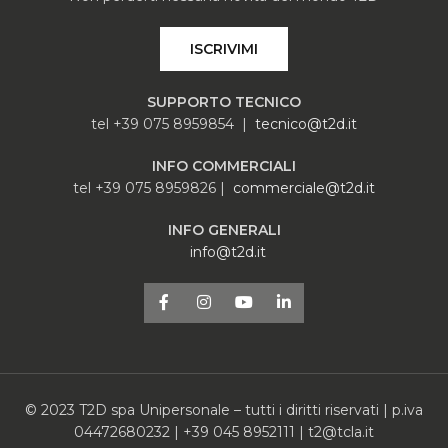
ISCRIVIMI
SUPPORTO TECNICO
tel +39 075 8959854 |
tecnico@t2d.it
INFO COMMERCIALI
tel +39 075 8959826 |
commerciale@t2d.it
INFO GENERALI
info@t2d.it
© 2023 T2D spa Unipersonale – tutti i diritti riservati | p.iva
04472680232 | +39 045 8952111 | t2@tcla.it