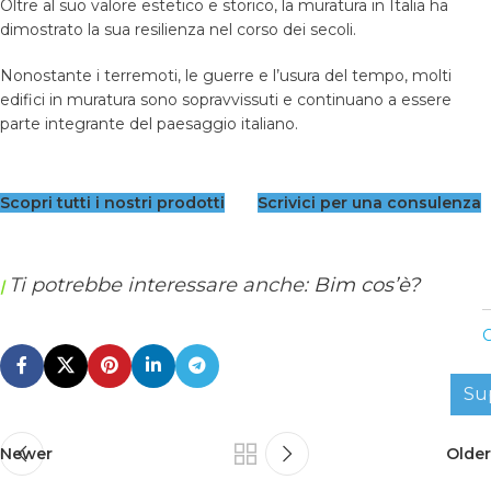
Oltre al suo valore estetico e storico, la muratura in Italia ha
dimostrato la sua resilienza nel corso dei secoli.
Nonostante i terremoti, le guerre e l’usura del tempo, molti
edifici in muratura sono sopravvissuti e continuano a essere
parte integrante del paesaggio italiano.
Scopri tutti i nostri prodotti
Scrivici per una consulenza
Ti potrebbe interessare anche:
Bim cos’è?
|
C
Su
Newer
Older