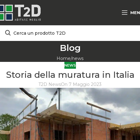
MEN
Blog
Home
news
NEWS
Storia della muratura in Italia
T2D News
On 7 Maggio 2023