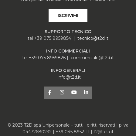
ISCRIVIMI
SUPPORTO TECNICO
tel +39 075 8959854 |
tecnico@t2d.it
INFO COMMERCIALI
tel +39 075 8959826 |
commerciale@t2d.it
INFO GENERALI
info@t2d.it
© 2023 T2D spa Unipersonale – tutti i diritti riservati | p.iva
04472680232 | +39 045 8952111 | t2@tcla.it